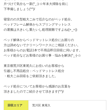
片づけて気分も一新(^_-)-☆年末大掃除を前に
下準備しましょう(^^)/
寝室のの大型粗大ごみで厄介なのがベッド処分。
ベッドフレーム解体からスプリングマットレス
の運搬は大きいし重たいし処理困難ですよね((+_+))
ベッド解体からベッドマットレス処分にお困りの
方は諦めないでクリーンワークスにご相談ください。
お客様からのお電話1本で不用品即日回収に伺います。
ベッド処分などお客様のお困り事・悩みを解決(^_-)-☆
東京都荒川区東尾久にお住いのお客様から
引越し不用品処分：ベッドマットレス処分
・粗大ごみ回収をご依頼頂きました。
ベッド処分についてお客様から感謝のお言葉を
頂きましたのでご紹介させて頂きます(^^)/
回収エリア
荒川区 東尾久