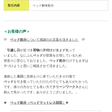
取引内容
ベッド解体処分
＜お客様の声＞
💛
ベッド処分
について感謝のお言葉を頂きました
💛
「
引越し日
が近づき
荷物
の
片付け
が進まず焦って
いました。なにぶん
ベッド
が部屋を占領しているため
荷造りに苦心しておりました。
ベッド処分
だけでもまずは
片づけようと思いご相談させて頂きました。
連絡した
当日
に見積もりに来ていただきその場で
ベッド
を引き取っていただけたのでとてもありがたかった
です。係りの方がとても良い方で
クリーンワークス
さんに
頼んで良かったです。ありがとうございました。」
🍀
ベッド処分
（
ベッドマットレス回収
）
🍀