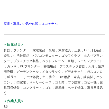
家電・家具のご処分の際にはコチラへ！
＜回収品目＞
食器
プランター
家電製品
仏壇
家財道具
土嚢
PC
日用品
姿見
生活雑貨品
パソコンモニター
ゴルフクラブ
土入りプラン
ター
プラスチック製品
ベッドフレーム
書類
シーリングライト
ガレキ
PCプリンター
葬儀用品
プラスチック容器
人形
空気
清浄機
ガーデンツール
メタルラック
ビデオデッキ
ガスコンロ
延長コード
生活雑貨
土
脚立
DIY用品
家具
鉄廃材
パソ
コン
小型家電
キャリーケース
ゴミ箱
プラ廃材
コピー機
家
具回収処分
コンクリート
ゴミ
扇風機
ベッド解体
家電回収処
分
＜作業人員＞
3名