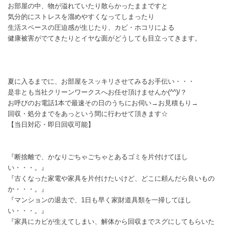
お部屋の中、物が溢れていたり散らかったままですと
気分的にストレスを溜めやすくなってしまったり
生活スペースの圧迫感が生じたり、カビ・ホコリによる
健康被害がでてきたりとイヤな面がどうしても目立ってきます。
夏に入るまでに、お部屋をスッキリさせてみるお手伝い・・・
是非とも当社クリーンワークスへお任せ頂けませんか(^^)/？
お呼びのお電話1本で最速その日のうちにお伺い→お見積もり→
回収・処分までをあっという間に行わせて頂きます☆
【当日対応・即日回収可能】
『断捨離で、かなりごちゃごちゃとあるゴミを片付けてほし
い・・・。』
『古くなった家電や家具を片付けたいけど、どこに頼んだら良いもの
か・・・。』
『マンションの退去で、1日も早く家財道具類を一掃してほし
い・・・。』
『家具にカビが生えてしまい、解体から回収までスグにしてもらいた