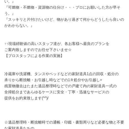
い。』
『可燃物・不燃物・資源物の仕分け・・・プロにお願いした方が早そ
う。』
『スッキリと片付けたいけど、物があり過ぎて何からどうしたら良いの
かわからない。』
↑↑現場経験値の高いスタッフ達が、各お客様へ最良のプランを
ご案内致しますのでお任せ下さいませ☆
【プロスタッフによる作業の実施】
冷蔵庫や洗濯機、タンスやベッドなどの家財道具1点の回収・処分の
承りから断捨離・お引越し時などでの1Ｒ処分やお引越し+
残置物撤去はたまた遺品整理時などでの戸建て内の家財道具一式の
全掃処分まであらゆるケースに安全・丁寧・迅速なサービスの
提供をお約束致します(^^)/
☆遺品整理時・断捨離時での通帳・印鑑・書類周りなど必要な物と不要
な家財道具たちの