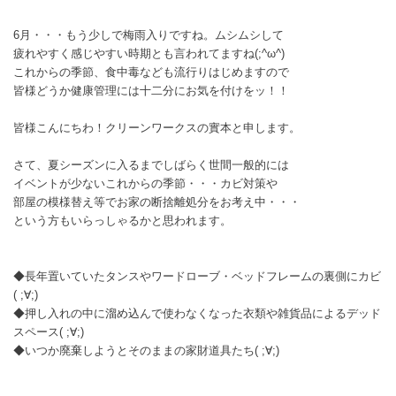
6月・・・もう少しで梅雨入りですね。ムシムシして
疲れやすく感じやすい時期とも言われてますね(;^ω^)
これからの季節、食中毒なども流行りはじめますので
皆様どうか健康管理には十二分にお気を付けをッ！！
皆様こんにちわ！クリーンワークスの實本と申します。
さて、夏シーズンに入るまでしばらく世間一般的には
イベントが少ないこれからの季節・・・カビ対策や
部屋の模様替え等でお家の断捨離処分をお考え中・・・
という方もいらっしゃるかと思われます。
◆長年置いていたタンスやワードローブ・ベッドフレームの裏側にカビ
( ;∀;)
◆押し入れの中に溜め込んで使わなくなった衣類や雑貨品によるデッド
スペース( ;∀;)
◆いつか廃棄しようとそのままの家財道具たち( ;∀;)