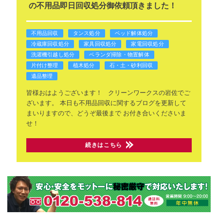
の不用品即日回収処分御依頼頂きました！
不用品回収
タンス処分
ベッド解体処分
冷蔵庫回収処分
家具回収処分
家電回収処分
洗濯機引越し処分
ベランダ掃除・物置解体
片付け整理
植木処分
石・土・砂利回収
遺品整理
皆様おはようございます！
クリーンワークスの岩佐でご
ざいます。
本日も不用品回収に関するブログを更新して
まいりますので、どうぞ最後まで
お付き合いくださいま
せ！
続きはこちら