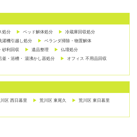
ス処分
ベッド解体処分
冷蔵庫回収処分
洗濯機引越し処分
ベランダ掃除・物置解体
・砂利回収
遺品整理
仏壇処分
呂釜・浴槽・ 湯沸かし器処分
オフィス 不用品回収
川区 西日暮里
荒川区 東尾久
荒川区 東日暮里