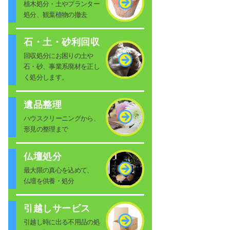
植木処分・土やプランター
処分、観葉植物の撤去
石・土・砂利回収
回収処分にお困りの土や
石・砂、事業系廃材を正し
く処分します。
遺品整理
ハウスクリーニングから、
形見の整理まで
仏壇処分
最大限の真心を込めて、
仏壇を供養・処分
引越しサービス
引越し時に出る不用品の処