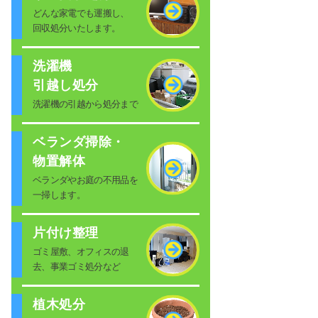
どんな家電でも運搬し、
回収処分いたします。
洗濯機
引越し処分
洗濯機の引越から処分まで
ベランダ掃除・
物置解体
ベランダやお庭の不用品を
一掃します。
片付け整理
ゴミ屋敷、オフィスの退
去、事業ゴミ処分など
植木処分