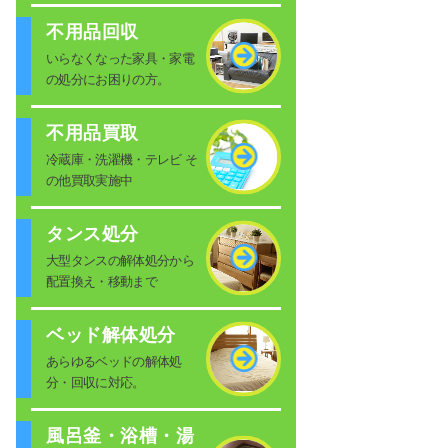
不用品回収
いらなくなった家具・家電
の処分にお困りの方。
不用品買取
冷蔵庫・洗濯機・テレビ そ
の他買取実施中
タンス処分
大型タンスの解体処分から
配置換え・移動まで
ベッド解体処分
あらゆるベッドの解体処
分・回収に対応。
風呂釜・浴槽・湯