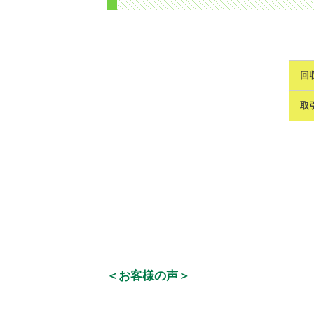
回
取
＜お客様の声＞