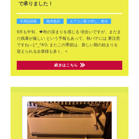
で承りました！
不用品回収
植木処分
エアコン取り外し、処分
9月も中旬、🍁秋の深まりを感じる
頃合いですが、まだま
だ残暑が厳しい
という予報もあって、秋バテには
要注意
ですね～(;^_^A💦
またこの季節は、新しい期の始まりを
迎えられる企業様も多く、<
続きはこちら