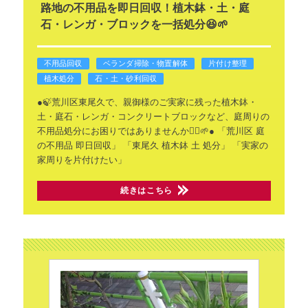
路地の不用品を即日回収！植木鉢・土・庭
石・レンガ・ブロックを一括処分😆🌱
不用品回収
ベランダ掃除・物置解体
片付け整理
植木処分
石・土・砂利回収
●🍃荒川区東尾久で、親御様のご実家に残った植木鉢・
土・庭石・レンガ・コンクリートブロックなど、庭周りの
不用品処分にお困りではありませんか🙂‍↕️🌱●
「荒川区 庭
の不用品 即日回収」 「東尾久 植木鉢 土 処分」 「実家の
家周りを片付けたい」
続きはこちら