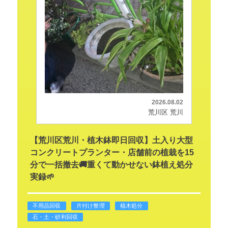
2026.08.02
荒川区 荒川
【荒川区荒川・植木鉢即日回収】土入り大型
コンクリートプランター・店舗前の植栽を15
分で一括撤去🚚重くて動かせない鉢植え処分
実録🌱
不用品回収
片付け整理
植木処分
石・土・砂利回収