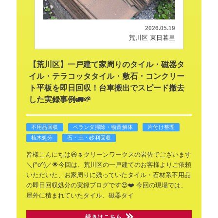
2026.05.19
荒川区 東日暮里
【荒川区】一戸建て家周りのタイル・磁器タ
イル・テラコッタタイル・敷石・コンクリー
ト平板を即日回収！台車搬出でスピード撤去
した実録事例🚛🌱
不用品回収
ベランダ掃除・物置解体
片付け整理
植木処分
石・土・砂利回収
皆様こんにちは😆🌷クリーンワークスの岩佐でございます
＼(^o^)／🌟今回は、荒川区の一戸建てのお客様よりご依頼
いただいた、お家周りに残っていたタイル・石材系不用品
の即日回収処分の実録ブログです😍❤️
今回の現場では、
屋外に積まれていたタイル、磁器タイ
続きはこちら