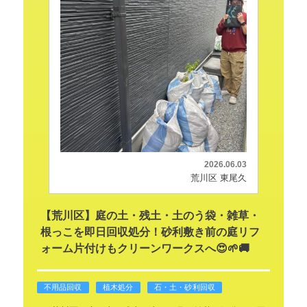
2026.06.03
荒川区 東尾久
【荒川区】庭の土・残土・土のう袋・雑草・
根っこを即日回収処分！砂利敷き前の庭リフ
ォーム片付けもクリーンワークスへ😍🌱🚚
不用品回収
植木処分
石・土・砂利回収