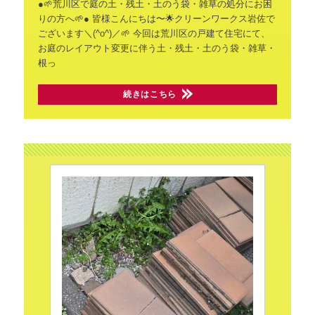
●🌱荒川区で庭の土・残土・土のう袋・雑草の処分にお困
りの方へ🌱●
皆様こんにちは〜🌟クリーンワークス岩佐で
ございます＼(^o^)／🌱
今回は荒川区の戸建て住宅にて、
お庭のレイアウト変更に伴う土・残土・土のう袋・雑草・
根っ
続きはこちら