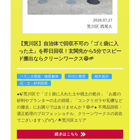
2026.07.27
荒川区 西尾久
【荒川区】自治体で回収不可の「ゴミ袋に入
った土」を即日回収！玄関先から5分でスピー
ド搬出ならクリーンワークス😆🌱
ベランダ掃除・物置解体
片付け整理
植木処分
石・土・砂利回収
●🍃荒川区で「ゴミ袋に入れた土や残土の処分」「お庭の
砂利やプランターの土の回収」「コンクリガラや瓦礫など
の撤去」にお困りではありませんか？😆🌱●
不用品回収・
適正処理のプロフェッショナル、クリーンワークスの岩佐
でございます＼(^o^)／🌟荒川区エリア
続きはこちら