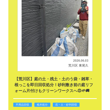
2026.06.03
荒川区 東尾久
【荒川区】庭の土・残土・土のう袋・雑草・
根っこを即日回収処分！砂利敷き前の庭リフ
ォーム片付けもクリーンワークスへ😍🌱🚚
不用品回収
植木処分
石・土・砂利回収