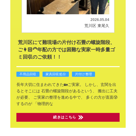
2026.05.04
荒川区 東尾久
荒川区にて難現場の片付け石畳の螺旋階段、
ご👩🏻‍🦳年配の方では困難な実家一時多量ゴ
ミ回収のご依頼！！
不用品回収
家具回収処分
片付け整理
長年大切に住まわれてきた🏡ご実家。
しかし、玄関を出
るとそこには
石畳の螺旋階段があるという、
搬出に工夫
が必要、
ご実家の整理を進める中で、
多くの方が直面😰
するのが
「物理的な
続きはこちら