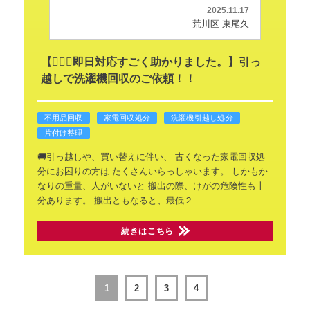
2025.11.17
荒川区 東尾久
【🤸🏻‍♂️即日対応すごく助かりました。】引っ
越しで洗濯機回収のご依頼！！
不用品回収
家電回収処分
洗濯機引越し処分
片付け整理
🚚引っ越しや、買い替えに伴い、
古くなった家電回収処
分にお困りの方は
たくさんいらっしゃいます。
しかもか
なりの重量、人がいないと
搬出の際、けがの危険性も十
分あります。
搬出ともなると、最低２
続きはこちら
1
2
3
4