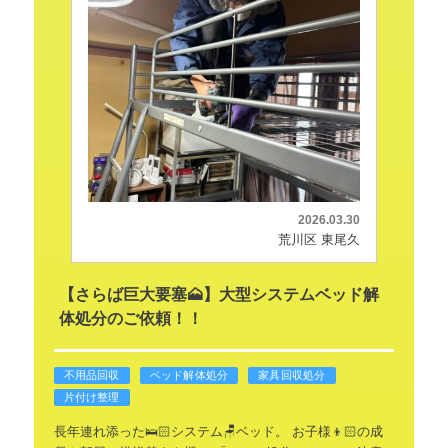
2026.03.30
荒川区 東尾久
【さらば巨大要塞🗻】大型システムベッド解
体処分のご依頼！！
不用品回収
ベッド解体処分
家具回収処分
片付け整理
長年連れ添った🛌🏻システム🪑ベッド。
お子様👦🏻の成