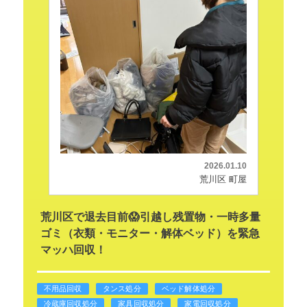
2026.01.10
荒川区 町屋
荒川区で退去目前😱引越し残置物・一時多量
ゴミ（衣類・モニター・解体ベッド）を緊急
マッハ回収！
不用品回収
タンス処分
ベッド解体処分
冷蔵庫回収処分
家具回収処分
家電回収処分