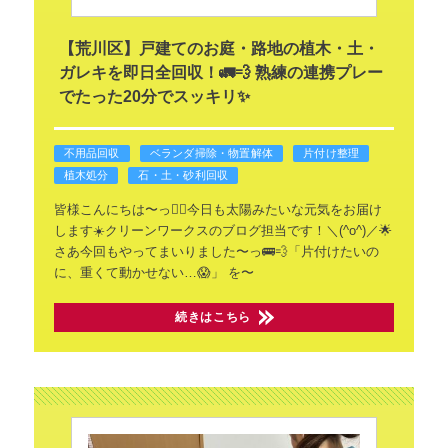
​【荒川区】戸建てのお庭・路地の植木・土・
ガレキを即日全回収！🚛💨 熟練の連携プレー
でたった20分でスッキリ✨
不用品回収
ベランダ掃除・物置解体
片付け整理
植木処分
石・土・砂利回収
​皆様こんにちは〜っ🙂‍↕️今日も太陽みたいな元気をお届け
します☀️クリーンワークスのブログ担当です！＼(^o^)／🌟​
さあ今回もやってまいりました〜っ🚌💨
​「片付けたいの
に、重くて動かせない…😱」
を〜
続きはこちら