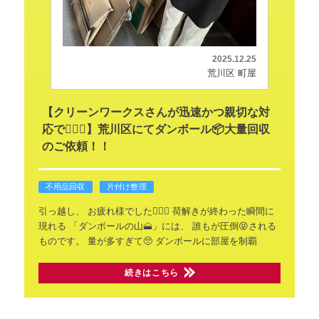
2025.12.25
荒川区 町屋
【クリーンワークスさんが迅速かつ親切な対
応で💁🏻‍♀️】荒川区にてダンボール📦大量回収
のご依頼！！
不用品回収
片付け整理
引っ越し、
お疲れ様でした🙇🏻‍♂️
荷解きが終わった瞬間に
現れる
「ダンボールの山🗻」には、
誰もが圧倒😝される
ものです。
量が多すぎて🥺
ダンボールに部屋を制覇
続きはこちら