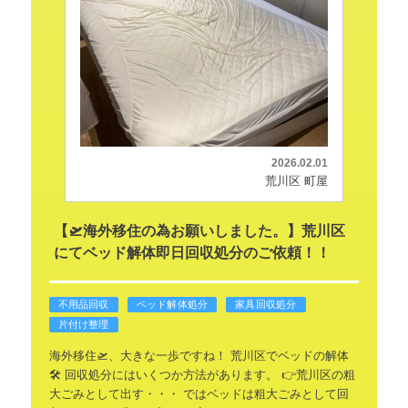
2026.02.01
荒川区 町屋
【🛫海外移住の為お願いしました。】荒川区
にてベッド解体即日回収処分のご依頼！！
不用品回収
ベッド解体処分
家具回収処分
片付け整理
海外移住🛫、大きな一歩ですね！
荒川区でベッドの解体
🛠️
回収処分にはいくつか方法があります。
👉荒川区の粗
大ごみとして出す・・・
ではベッドは粗大ごみとして回