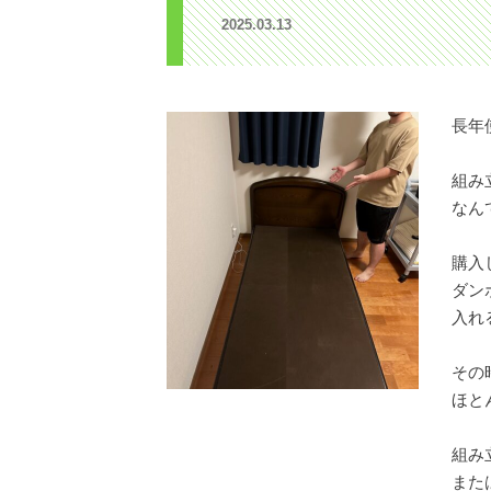
2025.03.13
長年
組み
なん
購入
ダン
入れ
その
ほとん
組み
また