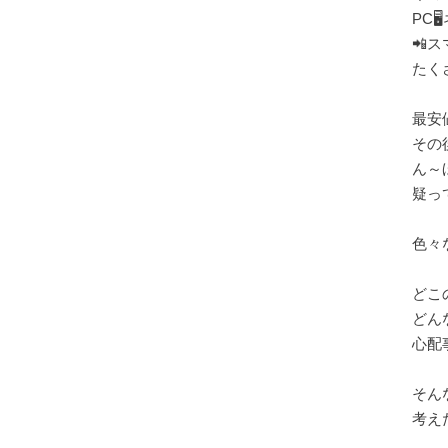
PC
📲
たく
最安
その
ん～
疑っ
色々
どこ
どん
心配
そん
考え