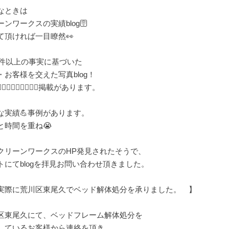
なときは
ーンワークスの実績blog🛜
て頂ければ一目瞭然👀
00件以上の事実に基づいた
・お客様を交えた写真blog！
🏻‍♂️🏋🏻‍♂️🏋🏻‍♂️掲載があります。
な実績💪事例があります。
と時間を重ね😭
クリーンワークスのHP発見されたそうで、
トにてblogを拝見お問い合わせ頂きました。
実際に荒川区東尾久でベッド解体処分を承りました。 】
区東尾久にて、ベッドフレーム解体処分を
しているお客様から連絡を頂き、