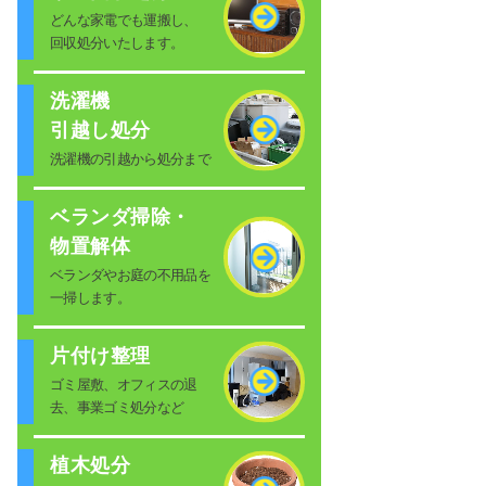
どんな家電でも運搬し、
回収処分いたします。
洗濯機
引越し処分
洗濯機の引越から処分まで
ベランダ掃除・
物置解体
ベランダやお庭の不用品を
一掃します。
片付け整理
ゴミ屋敷、オフィスの退
去、事業ゴミ処分など
植木処分