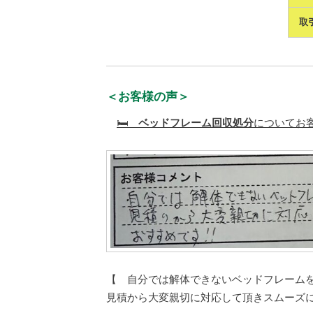
取
＜お客様の声＞
🛏️
ベッドフレーム
回収処分
についてお客
【 自分では解体できないベッドフレーム
見積から大変親切に対応して頂きスムーズ