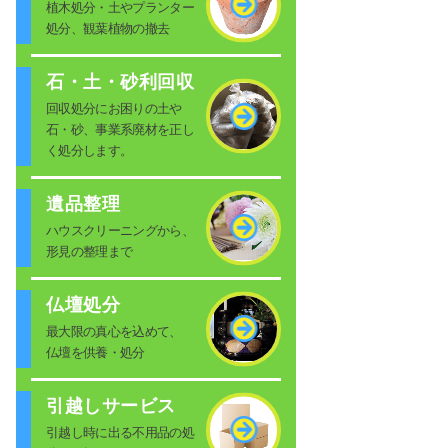
植木処分・土やプランター
処分、観葉植物の撤去
石・土・砂利回収
回収処分にお困りの土や
石・砂、事業系廃材を正し
く処分します。
遺品整理
ハウスクリーニングから、
形見の整理まで
仏壇処分
最大限の真心を込めて、
仏壇を供養・処分
引越しサービス
引越し時に出る不用品の処