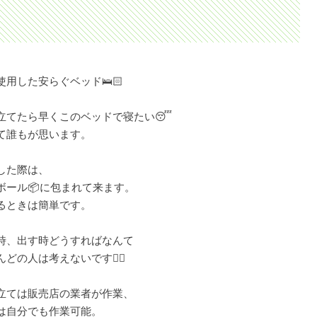
使用した安らぐベッド🛌🏻
立てたら早くこのベッドで寝たい😴
て誰もが思います。
した際は、
ボール📦に包まれて来ます。
るときは簡単です。
時、出す時どうすればなんて
どの人は考えないです🙂‍↕️
立ては販売店の業者が作業、
は自分でも作業可能。