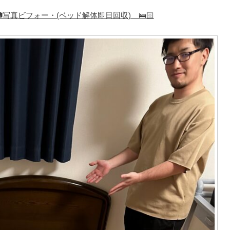
写真ビフォー・(ベッド解体即日回収) 🛌🏻