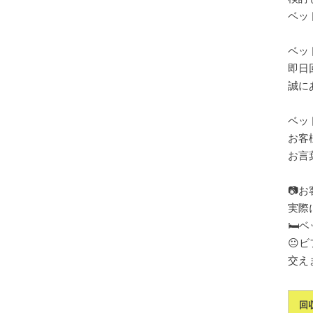
ベッ
ベッ
即日
誠にあ
ベッ
お客
お言
📷
実際
🛏
😐
交え
回