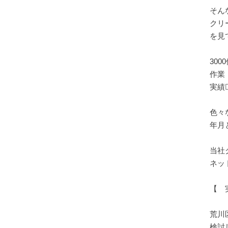
そん
クリ
を見
30
作業
実績🏋
色々
年月
当社
ネッ
【 
荒川
検討