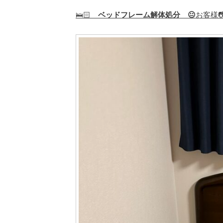
🛌🏻
ベッドフレーム解体処分 😐
お客様