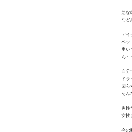
急な
など
アイ
ベッ
重い
ん～
自分
ドラ
回ら
そん
男性
女性
今の