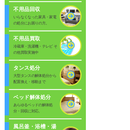
不用品回収
いらなくなった家具・家電
の処分にお困りの方。
不用品買取
冷蔵庫・洗濯機・テレビ そ
の他買取実施中
タンス処分
大型タンスの解体処分から
配置換え・移動まで
ベッド解体処分
あらゆるベッドの解体処
分・回収に対応。
風呂釜・浴槽・湯