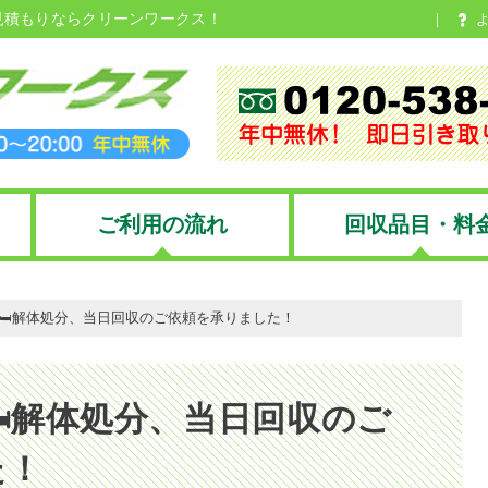
見積もりならクリーンワークス！
ご利用の流れ
回収品目・料
🛏️解体処分、当日回収のご依頼を承りました！
️解体処分、当日回収のご
た！