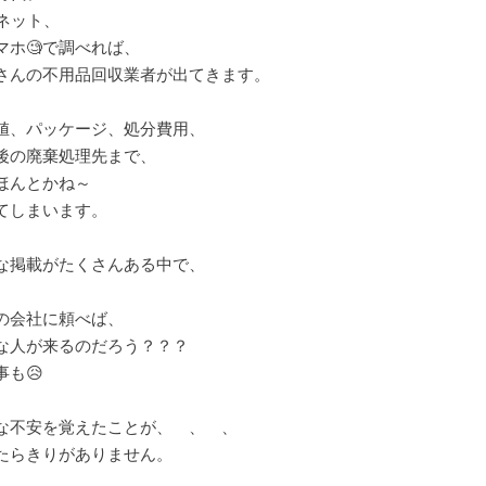
️ネット、
スマホ🧐で調べれば、
さんの不用品回収業者が出てきます。
値、パッケージ、処分費用、
後の廃棄処理先まで、
ほんとかね～
てしまいます。
な掲載がたくさんある中で、
の会社に頼べば、
な人が来るのだろう？？？
事も😥
な不安を覚えたことが、 、 、
たらきりがありません。