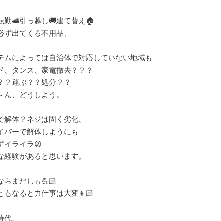
転勤🚅引っ越し🚚建て替え🏠
必ず出てくる不用品、
テムによっては自治体で対応していない地域も
ド、タンス、家電撤去？？？
？？運ぶ？？処分？？
～ん、どうしよう。
で解体？ネジは固く劣化、
イバーで解体しようにも
ずイライラ😡
な経験があると思います。
ならまだしも💪🏻
ともなると力仕事は大変👧🏻
時代、