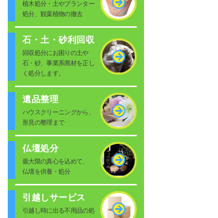
植木処分・土やプランター
処分、観葉植物の撤去
石・土・砂利回収
回収処分にお困りの土や
石・砂、事業系廃材を正し
く処分します。
遺品整理
ハウスクリーニングから、
形見の整理まで
仏壇処分
最大限の真心を込めて、
仏壇を供養・処分
引越しサービス
引越し時に出る不用品の処