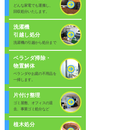
どんな家電でも運搬し、
回収処分いたします。
洗濯機
引越し処分
洗濯機の引越から処分まで
ベランダ掃除・
物置解体
ベランダやお庭の不用品を
一掃します。
片付け整理
ゴミ屋敷、オフィスの退
去、事業ゴミ処分など
植木処分