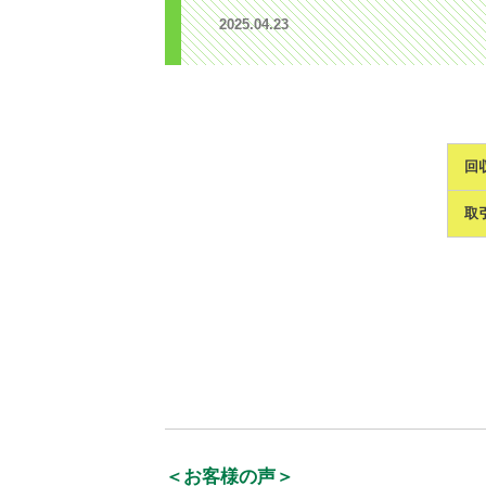
2025.04.23
回
取
＜お客様の声＞