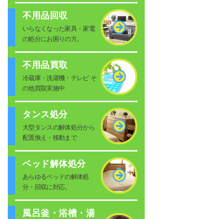
不用品回収
いらなくなった家具・家電
の処分にお困りの方。
不用品買取
冷蔵庫・洗濯機・テレビ そ
の他買取実施中
タンス処分
大型タンスの解体処分から
配置換え・移動まで
ベッド解体処分
あらゆるベッドの解体処
分・回収に対応。
風呂釜・浴槽・湯