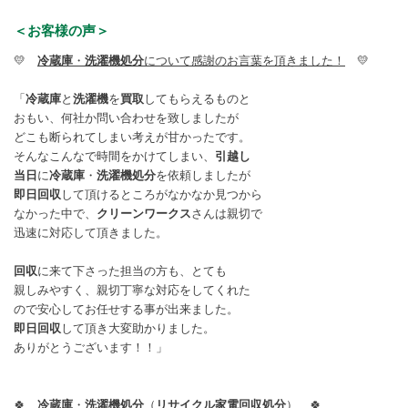
＜お客様の声＞
💛
冷蔵庫
・
洗濯機処分
について感謝のお言葉を頂きました！
💛
「
冷蔵庫
と
洗濯機
を
買取
してもらえるものと
おもい、何社か問い合わせを致しましたが
どこも断られてしまい考えが甘かったです。
そんなこんなで時間をかけてしまい、
引越し
当日
に
冷蔵庫
・
洗濯機処分
を依頼しましたが
即日回収
して頂けるところがなかなか見つから
なかった中で、
クリーンワークス
さんは親切で
迅速に対応して頂きました。
回収
に来て下さった担当の方も、とても
親しみやすく、親切丁寧な対応をしてくれた
ので安心してお任せする事が出来ました。
即日回収
して頂き大変助かりました。
ありがとうございます！！」
🍀
冷蔵庫
・
洗濯機処分
（
リサイクル家電回収処分
）
🍀