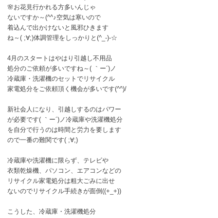
🌸お花見行かれる方多いんじゃ
ないですか～(^^♪空気は寒いので
着込んで出かけないと風邪ひきます
ね～( ;∀;)体調管理をしっかりと(^_-)-☆
4月のスタートはやはり引越し不用品
処分のご依頼が多いですね～( ｀ー´)ノ
冷蔵庫・洗濯機のセットでリサイクル
家電処分をご依頼頂く機会が多いです(^^)/
新社会人になり、引越しするのはパワー
が必要です( ｀ー´)ノ冷蔵庫や洗濯機処分
を自分で行うのは時間と労力を要します
ので一番の難関です( ;∀;)
冷蔵庫や洗濯機に限らず、テレビや
衣類乾燥機、パソコン、エアコンなどの
リサイクル家電処分は粗大ごみに出せ
ないのでリサイクル手続きが面倒((+_+))
こうした、冷蔵庫・洗濯機処分