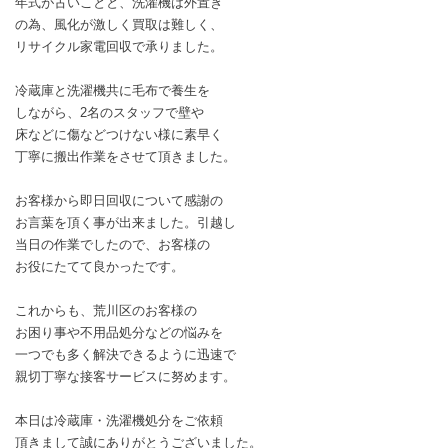
年式が古いことと、洗濯機は外置き
の為、風化が激しく買取は難しく、
リサイクル家電回収で承りました。
冷蔵庫と洗濯機共に毛布で養生を
しながら、2名のスタッフで壁や
床などに傷などつけない様に素早く
丁寧に搬出作業をさせて頂きました。
お客様から即日回収について感謝の
お言葉を頂く事が出来ました。引越し
当日の作業でしたので、お客様の
お役にたてて良かったです。
これからも、荒川区のお客様の
お困り事や不用品処分などの悩みを
一つでも多く解決できるように迅速で
親切丁寧な接客サービスに努めます。
本日は冷蔵庫・洗濯機処分をご依頼
頂きまして誠にありがとうございました。