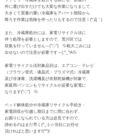
外に運び出すだけでも大変な作業になりまして、
大きくて質量の重い冷蔵庫をアパート階段から
降ろす作業は危険を伴ったりもするので注意！(*´Д｀)
また、冷蔵庫処分には、家電リサイクル法に
伴う処理を必要としますので、荒川区では
収集を行っていません～(''◇'')ゞ💦粗大ごみには
出せないので注意が必要です～(;^_^A💦
家電リサイクル法対象品目は、エアコン・テレビ
（ブラウン管式・液晶式・プラズマ式）冷蔵庫
及び冷凍庫、洗濯機及び衣類乾燥機が対象で、
家庭用パソコンもリサイクルが必要な家電に
なります(''◇'')ゞ💦
ベッド解体処分や冷蔵庫リサイクル手続き・
家電回収が引越し期日までに間に合わず、
お困りになられている方は必見ですので、
諦めるのはまだ早く(^_-)-☆当社にお任せ
頂ければと思います!(^^)!