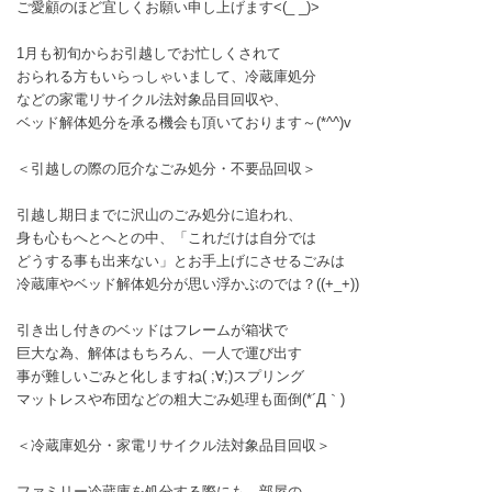
ご愛顧のほど宜しくお願い申し上げます<(_ _)>
1月も初旬からお引越しでお忙しくされて
おられる方もいらっしゃいまして、冷蔵庫処分
などの家電リサイクル法対象品目回収や、
ベッド解体処分を承る機会も頂いております～(*^^)v
＜引越しの際の厄介なごみ処分・不要品回収＞
引越し期日までに沢山のごみ処分に追われ、
身も心もへとへとの中、「これだけは自分では
どうする事も出来ない」とお手上げにさせるごみは
冷蔵庫やベッド解体処分が思い浮かぶのでは？((+_+))
引き出し付きのベッドはフレームが箱状で
巨大な為、解体はもちろん、一人で運び出す
事が難しいごみと化しますね( ;∀;)スプリング
マットレスや布団などの粗大ごみ処理も面倒(*´Д｀)
＜冷蔵庫処分・家電リサイクル法対象品目回収＞
ファミリー冷蔵庫を処分する際にも、部屋の