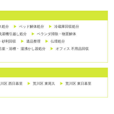
ス処分
ベッド解体処分
冷蔵庫回収処分
洗濯機引越し処分
ベランダ掃除・物置解体
・砂利回収
遺品整理
仏壇処分
呂釜・浴槽・ 湯沸かし器処分
オフィス 不用品回収
川区 西日暮里
荒川区 東尾久
荒川区 東日暮里