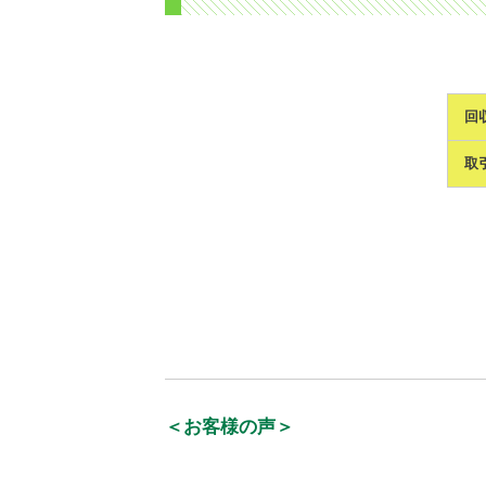
回
取
＜お客様の声＞