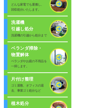
どんな家電でも運搬し、
回収処分いたします。
洗濯機
引越し処分
洗濯機の引越から処分まで
ベランダ掃除・
物置解体
ベランダやお庭の不用品を
一掃します。
片付け整理
ゴミ屋敷、オフィスの退
去、事業ゴミ処分など
植木処分