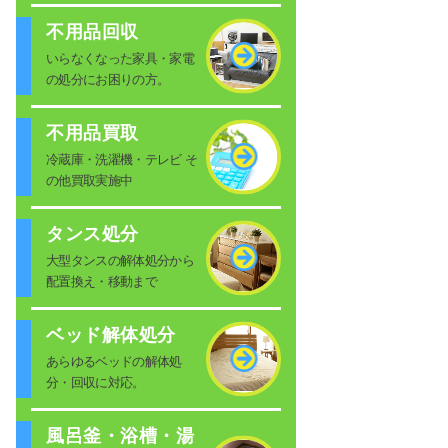
不用品回収
いらなくなった家具・家電
の処分にお困りの方。
不用品買取
冷蔵庫・洗濯機・テレビ そ
の他買取実施中
タンス処分
大型タンスの解体処分から
配置換え・移動まで
ベッド解体処分
あらゆるベッドの解体処
分・回収に対応。
風呂釜・浴槽・湯