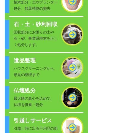
植木処分・土やプランター
処分、観葉植物の撤去
石・土・砂利回収
回収処分にお困りの土や
石・砂、事業系廃材を正し
く処分します。
遺品整理
ハウスクリーニングから、
形見の整理まで
仏壇処分
最大限の真心を込めて、
仏壇を供養・処分
引越しサービス
引越し時に出る不用品の処