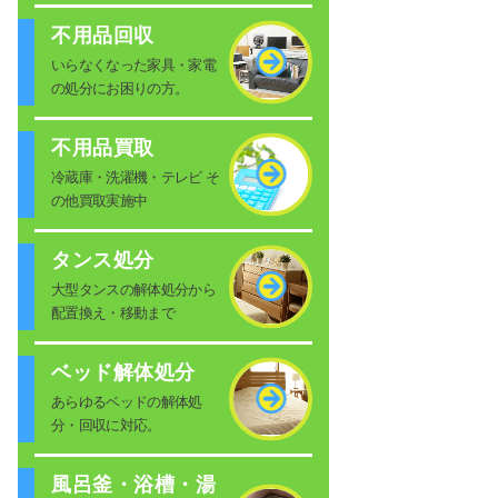
不用品回収
いらなくなった家具・家電
の処分にお困りの方。
不用品買取
冷蔵庫・洗濯機・テレビ そ
の他買取実施中
タンス処分
大型タンスの解体処分から
配置換え・移動まで
ベッド解体処分
あらゆるベッドの解体処
分・回収に対応。
風呂釜・浴槽・湯