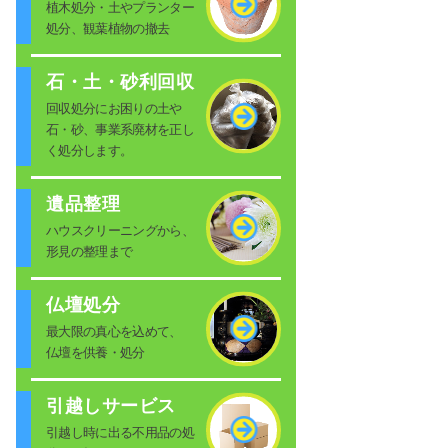
植木処分・土やプランター
処分、観葉植物の撤去
石・土・砂利回収
回収処分にお困りの土や
石・砂、事業系廃材を正し
く処分します。
遺品整理
ハウスクリーニングから、
形見の整理まで
仏壇処分
最大限の真心を込めて、
仏壇を供養・処分
引越しサービス
引越し時に出る不用品の処