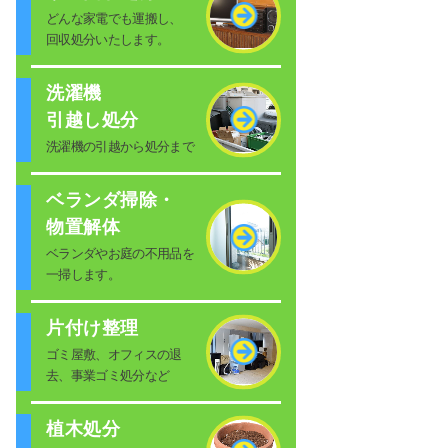
どんな家電でも運搬し、
回収処分いたします。
洗濯機
引越し処分
洗濯機の引越から処分まで
ベランダ掃除・
物置解体
ベランダやお庭の不用品を
一掃します。
片付け整理
ゴミ屋敷、オフィスの退
去、事業ゴミ処分など
植木処分