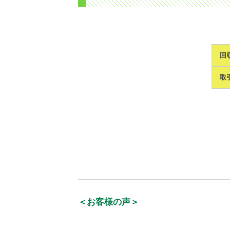
回
取
＜お客様の声＞