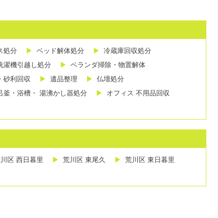
ス処分
ベッド解体処分
冷蔵庫回収処分
洗濯機引越し処分
ベランダ掃除・物置解体
・砂利回収
遺品整理
仏壇処分
呂釜・浴槽・ 湯沸かし器処分
オフィス 不用品回収
川区 西日暮里
荒川区 東尾久
荒川区 東日暮里