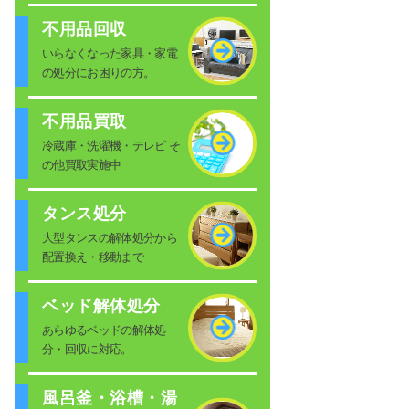
不用品回収
いらなくなった家具・家電
の処分にお困りの方。
不用品買取
冷蔵庫・洗濯機・テレビ そ
の他買取実施中
タンス処分
大型タンスの解体処分から
配置換え・移動まで
ベッド解体処分
あらゆるベッドの解体処
分・回収に対応。
風呂釜・浴槽・湯