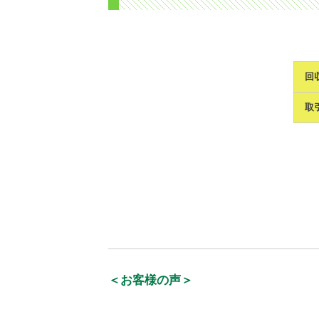
回
取
＜お客様の声＞