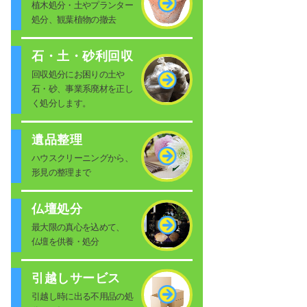
植木処分・土やプランター
処分、観葉植物の撤去
石・土・砂利回収
回収処分にお困りの土や
石・砂、事業系廃材を正し
く処分します。
遺品整理
ハウスクリーニングから、
形見の整理まで
仏壇処分
最大限の真心を込めて、
仏壇を供養・処分
引越しサービス
引越し時に出る不用品の処