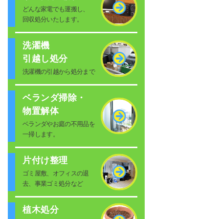
どんな家電でも運搬し、
回収処分いたします。
洗濯機
引越し処分
洗濯機の引越から処分まで
ベランダ掃除・
物置解体
ベランダやお庭の不用品を
一掃します。
片付け整理
ゴミ屋敷、オフィスの退
去、事業ゴミ処分など
植木処分