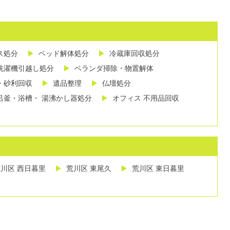
ス処分
ベッド解体処分
冷蔵庫回収処分
洗濯機引越し処分
ベランダ掃除・物置解体
・砂利回収
遺品整理
仏壇処分
呂釜・浴槽・ 湯沸かし器処分
オフィス 不用品回収
川区 西日暮里
荒川区 東尾久
荒川区 東日暮里