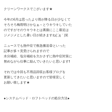
クリーンワークスでございます★
今年の6月は思ったより雨が降る日が少なくて
そろそろ梅雨明けかなぁ～とウキウキしていた
のですがそのウキウキとは裏腹にここ最近は
ジメジメとした暑い日が続きますね(;´д｀)笑
ニュースでも熱中症で救急搬送😩といった
記事が多々見受けられますので
水分補給、塩分補給を欠かさずに熱中症対策に
努めながら仕事に励んでいきたいと思います❗
それでは今回も不用品回収お客様ブログを
更新してきたいと思いますので皆様宜しく
お願い致します★
●システムベッド・ロフトベッドの処分方法●