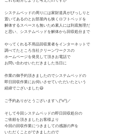
これも処分しようと考えたのですが
システムベッドの周りには家財道具がびっしりと
置いてあるのとお部屋内も狭くロフトベッドを
解体するスペースも無いため素人には到底無理だ
と思い、システムベッドを解体から回収処分まで
やってくれる不用品回収業者をインターネットで
調べてたところ当社クリーンワークスの
ホームページを発見して頂きお電話で
お問い合わせいただきました当日に
作業の御予約頂きましたのでシステムベッドの
即日回収作業にお伺いさせていただいたという
経緯でございました😃
ご予約ありがとうございます＼(^o^)／
そして今回システムベッドの即日回収処分の
ご依頼を頂きましたお客様より
今回の回収作業につきましての感謝の声を
いただくことができましたので