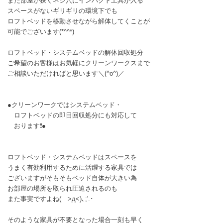
また部屋が狭くネジ穴にインパクト工具が入る
スペースがないギリギリの環境下でも
ロフトベッドを移動させながら解体してくことが
可能でございます(*^^*)
ロフトベッド・システムベッドの解体回収処分
ご希望のお客様はお気軽にクリーンワークスまで
ご相談いただければと思います＼(^o^)／
●クリーンワークではシステムベッド・
ロフトベッドの即日回収処分にも対応して
おります❗●
ロフトベッド・システムベッドはスペースを
うまく有効利用するために活躍する家具では
ございますがそもそもベッド自体が大きい為
お部屋の場所を取られ圧迫されるのも
また事実ですよね( >д<)､;'.･
そのような家具が不要となった場合一刻も早く