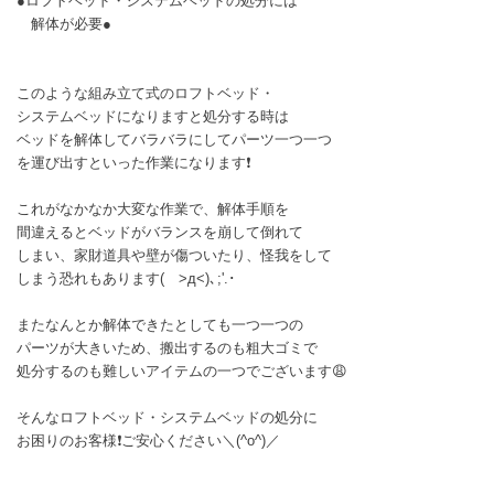
●ロフトベッド・システムベッドの処分には
解体が必要●
このような組み立て式のロフトベッド・
システムベッドになりますと処分する時は
ベッドを解体してバラバラにしてパーツ一つ一つ
を運び出すといった作業になります❗
これがなかなか大変な作業で、解体手順を
間違えるとベッドがバランスを崩して倒れて
しまい、家財道具や壁が傷ついたり、怪我をして
しまう恐れもあります( >д<)､;'.･
またなんとか解体できたとしても一つ一つの
パーツが大きいため、搬出するのも粗大ゴミで
処分するのも難しいアイテムの一つでございます😩
そんなロフトベッド・システムベッドの処分に
お困りのお客様❗ご安心ください＼(^o^)／