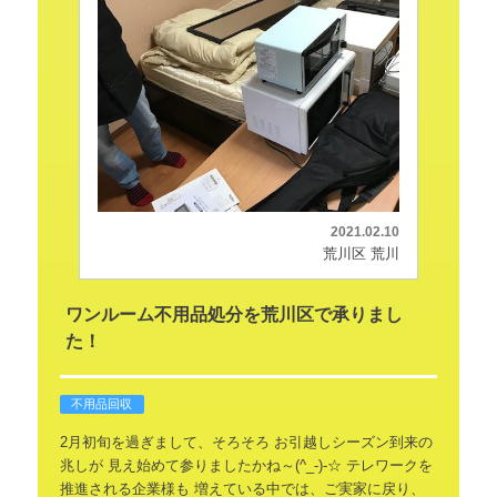
2021.02.10
荒川区 荒川
ワンルーム不用品処分を荒川区で承りまし
た！
不用品回収
2月初旬を過ぎまして、そろそろ
お引越しシーズン到来の
兆しが
見え始めて参りましたかね～(^_-)-☆
テレワークを
推進される企業様も
増えている中では、ご実家に戻り、