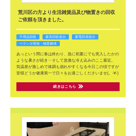
荒川区の方より生活雑貨品及び物置きの回収
ご依頼を頂きました。
不用品回収
家具回収処分
家電回収処分
ベランダ掃除・物置解体
あっという間に春は終わり、急に初夏にでも突入したかの
ような暑さが続き‥そして急激な冷え込みのここ最近。
気温差が激しめで体調も崩れやすくなる今日この頃ですが
皆様どうか健康第一で日々をお過ごしくださいませ(。-∀-)
続きはこちら