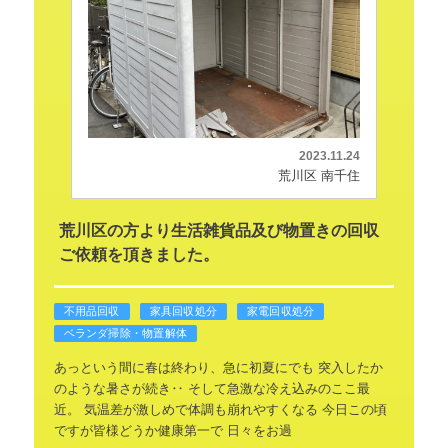
2023.11.24
荒川区 南千住
荒川区の方より生活雑貨品及び物置きの回収
ご依頼を頂きました。
不用品回収
家具回収処分
家電回収処分
ベランダ掃除・物置解体
あっという間に春は終わり、急に初夏にでも
突入したか
のような暑さが続き‥
そして急激な冷え込みのここ最
近。
気温差が激しめで体調も崩れやすくなる
今日この頃
ですが皆様どうか健康第一で
日々をお過