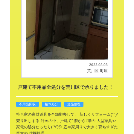
2023.08.08
荒川区 町屋
戸建て不用品全処分を荒川区で承りました！
不用品回収
植木処分
遺品整理
持ち家の家財道具を全部撤去して、
新しくリフォーム(^^)/
売り出しする
計画の中、戸建て1階から2階の
大型家具や
家電の処分だったり(;'∀')💦
庭や家周りで大きく育ちすぎた
庭木の
伐採処理