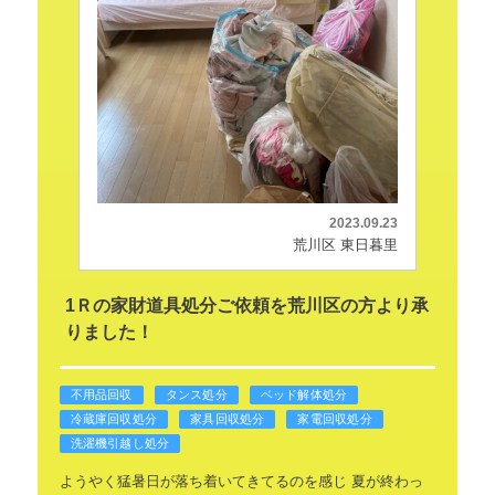
2023.09.23
荒川区 東日暮里
1Ｒの家財道具処分ご依頼を荒川区の方より承
りました！
不用品回収
タンス処分
ベッド解体処分
冷蔵庫回収処分
家具回収処分
家電回収処分
洗濯機引越し処分
ようやく猛暑日が落ち着いてきてるのを感じ
夏が終わっ