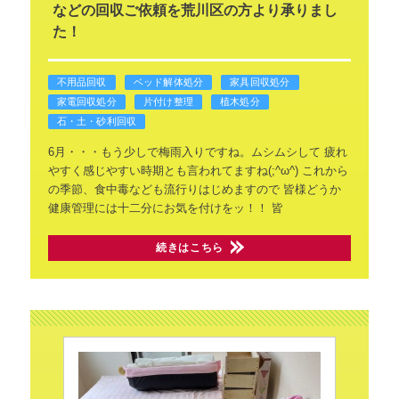
などの回収ご依頼を荒川区の方より承りまし
た！
不用品回収
ベッド解体処分
家具回収処分
家電回収処分
片付け整理
植木処分
石・土・砂利回収
6月・・・もう少しで梅雨入りですね。ムシムシして
疲れ
やすく感じやすい時期とも言われてますね(;^ω^)
これから
の季節、食中毒なども流行りはじめますので
皆様どうか
健康管理には十二分にお気を付けをッ！！
皆
続きはこちら