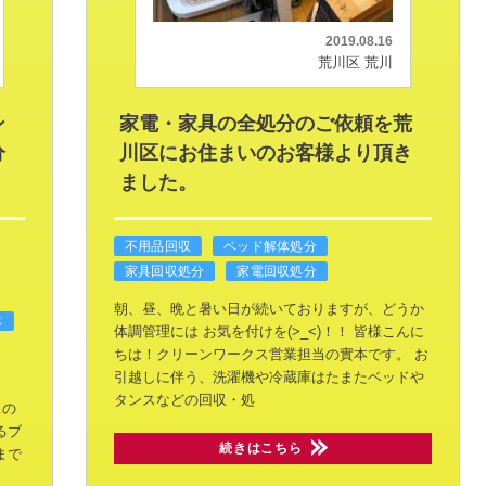
2019.08.16
荒川区 荒川
ン
家電・家具の全処分のご依頼を荒
分
川区にお住まいのお客様より頂き
ました。
不用品回収
ベッド解体処分
家具回収処分
家電回収処分
朝、昼、晩と暑い日が続いておりますが、どうか
体
体調管理には
お気を付けを(>_<)！！
皆様こんに
ちは！クリーンワークス営業担当の實本です。
お
引越しに伴う、洗濯機や冷蔵庫はたまたベッドや
タンスなどの回収・処
スの
るブ
続きはこちら
まで