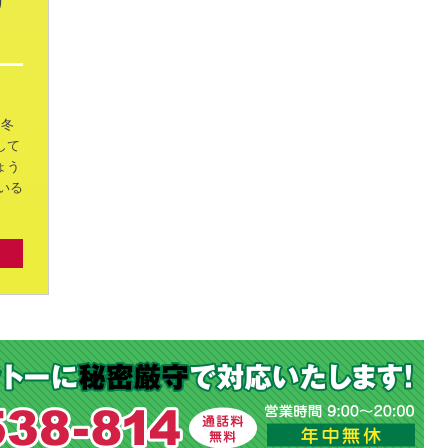
り
冬
して
ょう
いる