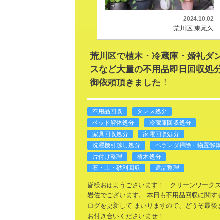
2024.10.02
荒川区 東尾久
荒川区で植木・冷蔵庫・婚礼ダ
スなど大量の不用品即日回収処
御依頼頂きました！
不用品回収
タンス処分
ベッド解体処分
冷蔵庫回収処分
家具回収処分
家電回収処分
洗濯機引越し処分
ベランダ掃除・物置解
片付け整理
植木処分
石・土・砂利回収
遺品整理
皆様おはようございます！
クリーンワーク
岩佐でございます。
本日も不用品回収に関す
ログを更新して
まいりますので、どうぞ最後
お付き合いくださいませ！