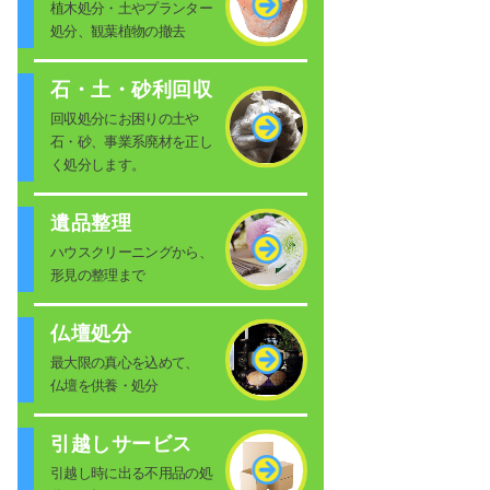
植木処分・土やプランター
処分、観葉植物の撤去
石・土・砂利回収
回収処分にお困りの土や
石・砂、事業系廃材を正し
く処分します。
遺品整理
ハウスクリーニングから、
形見の整理まで
仏壇処分
最大限の真心を込めて、
仏壇を供養・処分
引越しサービス
引越し時に出る不用品の処