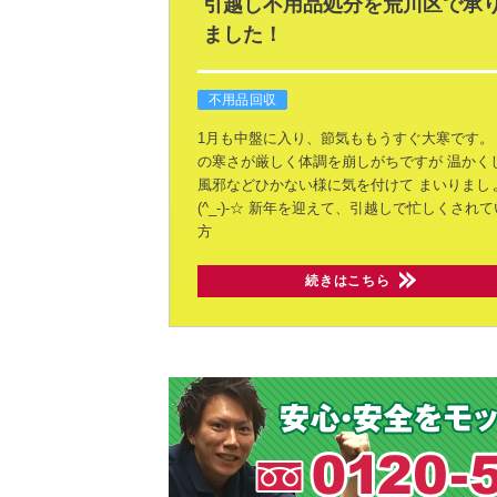
引越し不用品処分を荒川区で承
ました！
不用品回収
1月も中盤に入り、節気ももうすぐ大寒です。
の寒さが厳しく体調を崩しがちですが
温かく
風邪などひかない様に気を付けて
まいりまし
(^_-)-☆
新年を迎えて、引越しで忙しくされて
方
続きはこちら