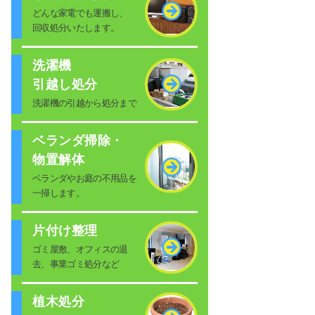
どんな家電でも運搬し、
回収処分いたします。
洗濯機
引越し処分
洗濯機の引越から処分まで
ベランダ掃除・
物置解体
ベランダやお庭の不用品を
一掃します。
片付け整理
ゴミ屋敷、オフィスの退
去、事業ゴミ処分など
植木処分