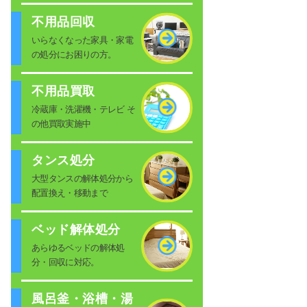
不用品回収
いらなくなった家具・家電
の処分にお困りの方。
不用品買取
冷蔵庫・洗濯機・テレビ そ
の他買取実施中
タンス処分
大型タンスの解体処分から
配置換え・移動まで
ベッド解体処分
あらゆるベッドの解体処
分・回収に対応。
風呂釜・浴槽・湯