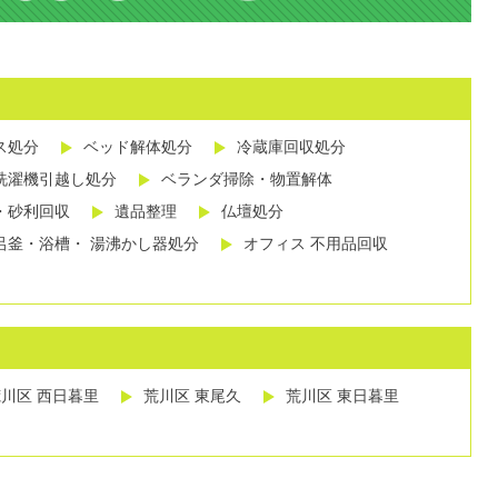
ス処分
ベッド解体処分
冷蔵庫回収処分
洗濯機引越し処分
ベランダ掃除・物置解体
・砂利回収
遺品整理
仏壇処分
呂釜・浴槽・ 湯沸かし器処分
オフィス 不用品回収
川区 西日暮里
荒川区 東尾久
荒川区 東日暮里