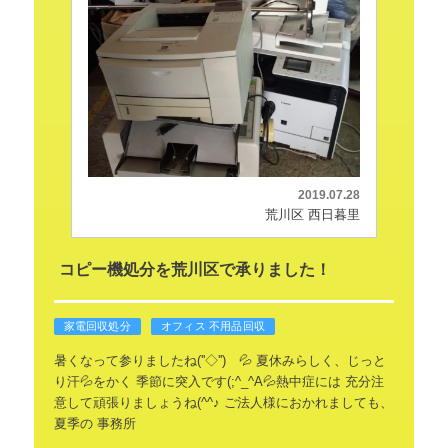
2019.07.28
荒川区 西日暮里
コピー機処分を荒川区で承りました！
家電回収処分
オフィス 不用品回収
暑くなって参りましたね(''◇'')ゞ💦
夏休みらしく、じっと
り汗💦をかく
季節に突入です(;^_^A💦熱中症には
充分注
意して頑張りましょうね(^^♪
ご法人様におかれましても、
夏季の
事務所