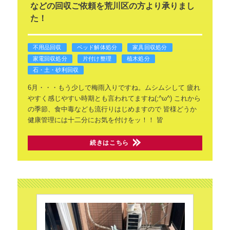
などの回収ご依頼を荒川区の方より承りまし
た！
不用品回収
ベッド解体処分
家具回収処分
家電回収処分
片付け整理
植木処分
石・土・砂利回収
6月・・・もう少しで梅雨入りですね。ムシムシして
疲れ
やすく感じやすい時期とも言われてますね(;^ω^)
これから
の季節、食中毒なども流行りはじめますので
皆様どうか
健康管理には十二分にお気を付けをッ！！
皆
続きはこちら