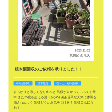
2023.11.02
荒川区 西尾久
植木類回収のご依頼を承りました！！
不用品回収
植木処分
石・土・砂利回収
すっかりと涼しくなり冬へと
気候が向かっていってる最
中
また25度を超える夏日が(-∀-)
滅茶苦茶な天気に体調を
崩されぬよう
皆様どうかお気をつけを！
皆様こんにち
わ！