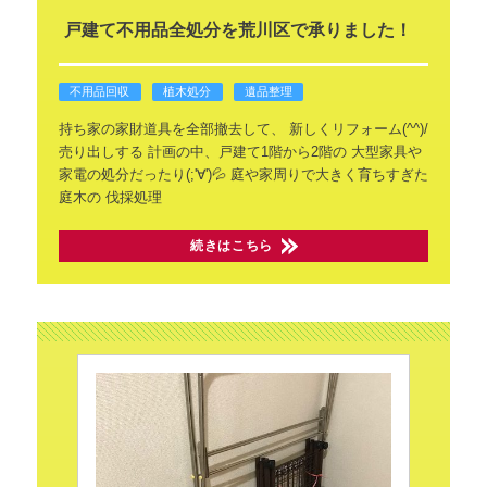
戸建て不用品全処分を荒川区で承りました！
不用品回収
植木処分
遺品整理
持ち家の家財道具を全部撤去して、
新しくリフォーム(^^)/
売り出しする
計画の中、戸建て1階から2階の
大型家具や
家電の処分だったり(;'∀')💦
庭や家周りで大きく育ちすぎた
庭木の
伐採処理
続きはこちら