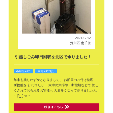
2021.12.12
荒川区 南千住
引越しごみ即日回収を北区で承りました！
不用品回収
家電回収処分
年末も残りわずかとなりまして、
お部屋の片付け整理・
断捨離を
行われたり、
家中の大掃除・断捨離などで
忙し
くされておられるお宅様も
大変多くなって参りましたね
～(^_-)-☆
<
続きはこちら