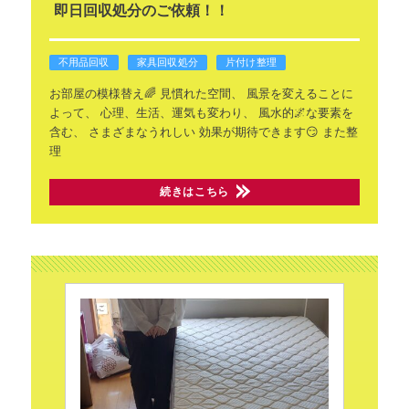
即日回収処分のご依頼！！
不用品回収
家具回収処分
片付け整理
お部屋の模様替え🌈
見慣れた空間、
風景を変えることに
よって、
心理、生活、運気も変わり、
風水的🌌な要素を
含む、
さまざまなうれしい
効果が期待できます😏
また整
理
続きはこちら