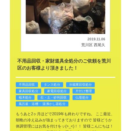
2019.11.06
荒川区 西尾久
不用品回収・家財道具全処分のご依頼を荒川
区のお客様より頂きました！
不用品回収
タンス処分
冷蔵庫回収処分
家具回収処分
家電回収処分
片付け整理
植木処分
石・土・砂利回収
仏壇処分
風呂釜・浴槽・ 湯沸かし器処分
もうあと2ヶ月ほどで2019年も終わりですね。
ここ最近、
朝晩の冷え込みが強まってきておりますので
皆様どうか
体調管理にはお気を付けをッ(>_<)！！
皆様こんにちは！