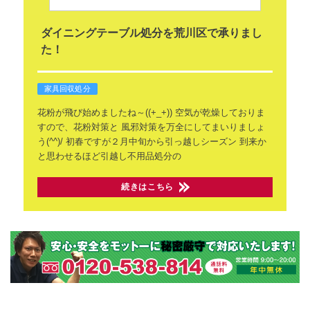
ダイニングテーブル処分を荒川区で承りまし
た！
家具回収処分
花粉が飛び始めましたね～((+_+))
空気が乾燥しておりま
すので、花粉対策と
風邪対策を万全にしてまいりましょ
う(^^)/
初春ですが２月中旬から引っ越しシーズン
到来か
と思わせるほど引越し不用品処分の
続きはこちら