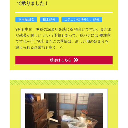
で承りました！
不用品回収
植木処分
エアコン取り外し、処分
9月も中旬、🍁秋の深まりを感じる
頃合いですが、まだま
だ残暑が厳しい
という予報もあって、秋バテには
要注意
ですね～(;^_^A💦
またこの季節は、新しい期の始まりを
迎えられる企業様も多く、<
続きはこちら