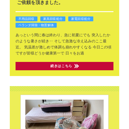
ご依頼を頂きました。
不用品回収
家具回収処分
家電回収処分
ベランダ掃除・物置解体
あっという間に春は終わり、急に初夏にでも
突入したか
のような暑さが続き‥
そして急激な冷え込みのここ最
近。
気温差が激しめで体調も崩れやすくなる
今日この頃
ですが皆様どうか健康第一で
日々をお過
続きはこちら