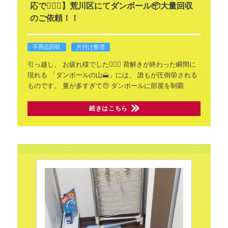
応で💁🏻‍♀️】荒川区にてダンボール📦大量回収
のご依頼！！
不用品回収
片付け整理
引っ越し、
お疲れ様でした🙇🏻‍♂️
荷解きが終わった瞬間に
現れる
「ダンボールの山🗻」には、
誰もが圧倒😝される
ものです。
量が多すぎて🥺
ダンボールに部屋を制覇
続きはこちら