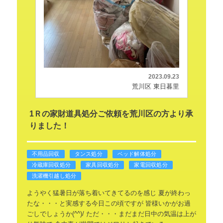
2023.09.23
荒川区 東日暮里
1Ｒの家財道具処分ご依頼を荒川区の方より承
りました！
不用品回収
タンス処分
ベッド解体処分
冷蔵庫回収処分
家具回収処分
家電回収処分
洗濯機引越し処分
ようやく猛暑日が落ち着いてきてるのを感じ
夏が終わっ
たな・・・と実感する今日この頃ですが
皆様いかがお過
ごしでしょうか(^^)/
ただ・・・まだまだ日中の気温は上が