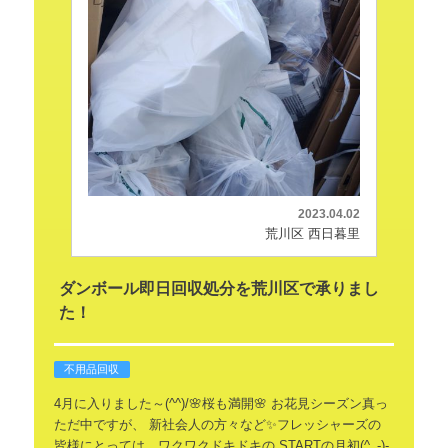
2023.04.02
荒川区 西日暮里
ダンボール即日回収処分を荒川区で承りまし
た！
不用品回収
4月に入りました～(^^)/🌸桜も満開🌸
お花見シーズン真っ
ただ中ですが、
新社会人の方々など✨フレッシャーズの
皆様にとっては、ワクワクドキドキの
STARTの月初(^_-)-