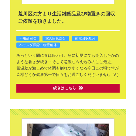
荒川区の方より生活雑貨品及び物置きの回収
ご依頼を頂きました。
不用品回収
家具回収処分
家電回収処分
ベランダ掃除・物置解体
あっという間に春は終わり、急に初夏にでも突入したかの
ような暑さが続き‥そして急激な冷え込みのここ最近。
気温差が激しめで体調も崩れやすくなる今日この頃ですが
皆様どうか健康第一で日々をお過ごしくださいませ(。-∀-)
続きはこちら