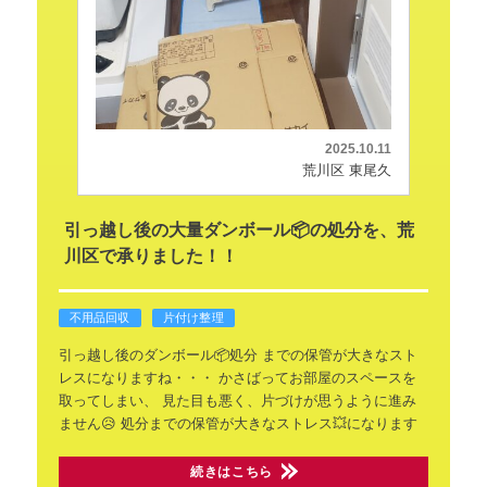
2025.10.11
荒川区 東尾久
引っ越し後の大量ダンボール📦の処分を、荒
川区で承りました！！
不用品回収
片付け整理
引っ越し後のダンボール📦処分
までの保管が大きなスト
レスになりますね・・・
かさばってお部屋のスペースを
取ってしまい、
見た目も悪く、片づけが思うように進み
ません😥
処分までの保管が大きなストレス💥になります
続きはこちら