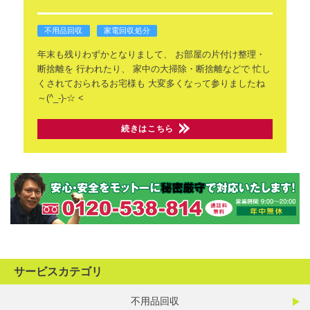
不用品回収
家電回収処分
年末も残りわずかとなりまして、
お部屋の片付け整理・
断捨離を
行われたり、
家中の大掃除・断捨離などで
忙し
くされておられるお宅様も
大変多くなって参りましたね
～(^_-)-☆
<
続きはこちら
サービスカテゴリ
不用品回収