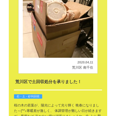
2020.04.11
荒川区 南千住
荒川区で土回収処分を承りました！
石・土・砂利回収
桜の木の若葉が、陽光によって光り輝く
晩春になりまし
た～(^^♪寒暖差が激しく、
体調管理が難しい日が続きます