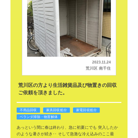
2023.11.24
荒川区 南千住
荒川区の方より生活雑貨品及び物置きの回収
ご依頼を頂きました。
不用品回収
家具回収処分
家電回収処分
ベランダ掃除・物置解体
あっという間に春は終わり、急に初夏にでも
突入したか
のような暑さが続き‥
そして急激な冷え込みのここ最