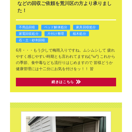
などの回収ご依頼を荒川区の方より承りまし
た！
不用品回収
ベッド解体処分
家具回収処分
家電回収処分
片付け整理
植木処分
石・土・砂利回収
6月・・・もう少しで梅雨入りですね。ムシムシして
疲れ
やすく感じやすい時期とも言われてますね(;^ω^)
これから
の季節、食中毒なども流行りはじめますので
皆様どうか
健康管理には十二分にお気を付けをッ！！
皆
続きはこちら