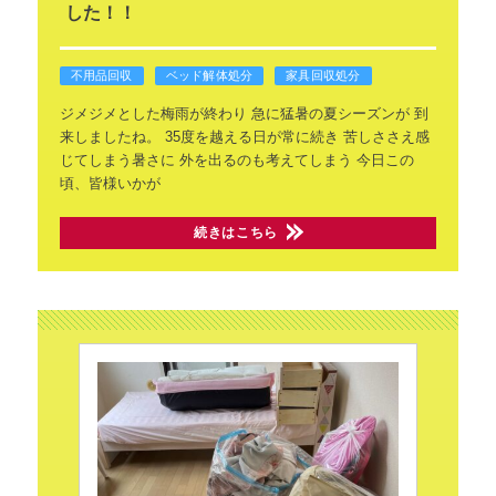
した！！
不用品回収
ベッド解体処分
家具回収処分
ジメジメとした梅雨が終わり
急に猛暑の夏シーズンが
到
来しましたね。
35度を越える日が常に続き
苦しささえ感
じてしまう暑さに
外を出るのも考えてしまう
今日この
頃、皆様いかが
続きはこちら