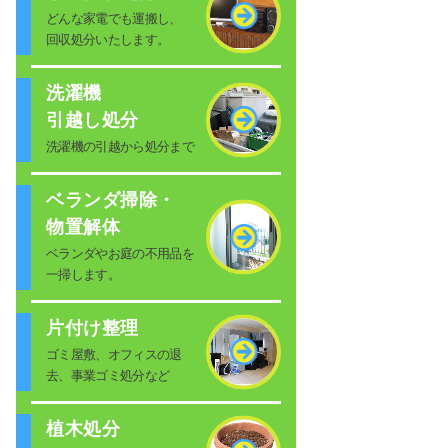
どんな家電でも運搬し、
回収処分いたします。
洗濯機
引越し処分
洗濯機の引越から処分まで
ベランダ掃除・
物置解体
ベランダやお庭の不用品を
一掃します。
片付け整理
ゴミ屋敷、オフィスの退
去、事業ゴミ処分など
植木処分