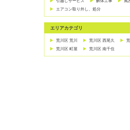
引越しサービス
解体工事
風
エアコン取り外し、処分
エリアカテゴリ
荒川区 荒川
荒川区 西尾久
荒
荒川区 町屋
荒川区 南千住