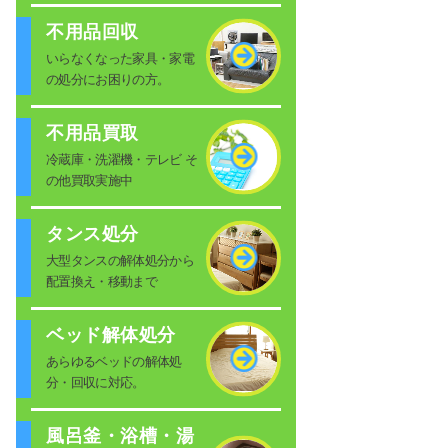
不用品回収
いらなくなった家具・家電
の処分にお困りの方。
不用品買取
冷蔵庫・洗濯機・テレビ そ
の他買取実施中
タンス処分
大型タンスの解体処分から
配置換え・移動まで
ベッド解体処分
あらゆるベッドの解体処
分・回収に対応。
風呂釜・浴槽・湯