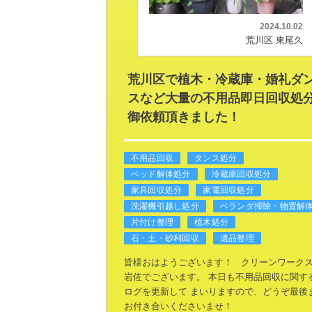
2024.10.02
荒川区 東尾久
荒川区で植木・冷蔵庫・婚礼ダ
スなど大量の不用品即日回収処
御依頼頂きました！
不用品回収
タンス処分
ベッド解体処分
冷蔵庫回収処分
家具回収処分
家電回収処分
洗濯機引越し処分
ベランダ掃除・物置解
片付け整理
植木処分
石・土・砂利回収
遺品整理
皆様おはようございます！
クリーンワーク
岩佐でございます。
本日も不用品回収に関す
ログを更新して
まいりますので、どうぞ最後
お付き合いくださいませ！