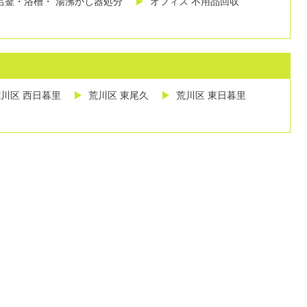
呂釜・浴槽・ 湯沸かし器処分
オフィス 不用品回収
川区 西日暮里
荒川区 東尾久
荒川区 東日暮里