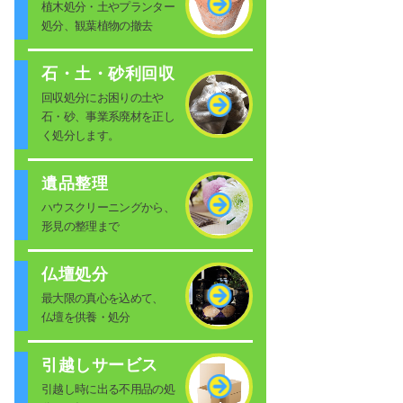
植木処分・土やプランター
処分、観葉植物の撤去
石・土・砂利回収
回収処分にお困りの土や
石・砂、事業系廃材を正し
く処分します。
遺品整理
ハウスクリーニングから、
形見の整理まで
仏壇処分
最大限の真心を込めて、
仏壇を供養・処分
引越しサービス
引越し時に出る不用品の処