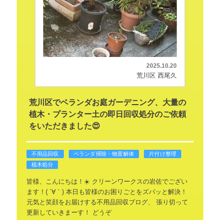
2025.10.20
荒川区 西尾久
荒川区でベランダお庭ガーデニング、大量の
植木・プランター土の即日回収処分のご依頼
をいただきました😍
不用品回収
ベランダ掃除・物置解体
片付け整理
植木処分
皆様、こんにちは！☀️
クリーンワークスの岩佐でござい
ます！( ´∀｀)
本日も皆様のお困りごとをズバッと解決！
元気と笑顔をお届けする不用品回収ブログ、
張り切って
更新していきまーす！
どうぞ