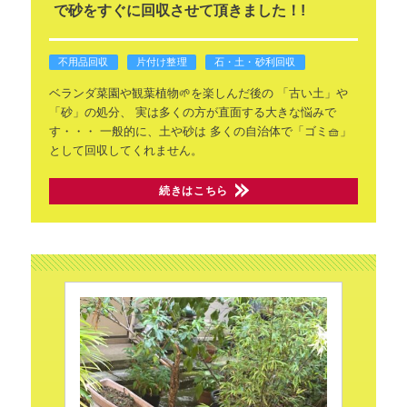
で砂をすぐに回収させて頂きました！!
不用品回収
片付け整理
石・土・砂利回収
ベランダ菜園や観葉植物🌱を楽しんだ後の
「古い土」や
「砂」の処分、
実は多くの方が直面する大きな悩みで
す・・・
一般的に、土や砂は
多くの自治体で「ゴミ🧺」
として回収してくれません。
続きはこちら