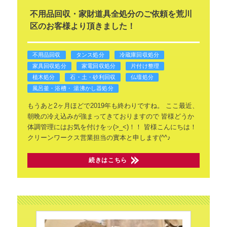
不用品回収・家財道具全処分のご依頼を荒川
区のお客様より頂きました！
不用品回収
タンス処分
冷蔵庫回収処分
家具回収処分
家電回収処分
片付け整理
植木処分
石・土・砂利回収
仏壇処分
風呂釜・浴槽・ 湯沸かし器処分
もうあと2ヶ月ほどで2019年も終わりですね。
ここ最近、
朝晩の冷え込みが強まってきておりますので
皆様どうか
体調管理にはお気を付けをッ(>_<)！！
皆様こんにちは！
クリーンワークス営業担当の實本と申します(^^♪
続きはこちら