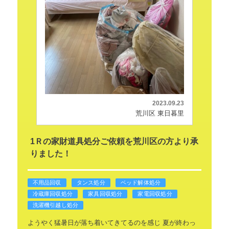
2023.09.23
荒川区 東日暮里
1Ｒの家財道具処分ご依頼を荒川区の方より承
りました！
不用品回収
タンス処分
ベッド解体処分
冷蔵庫回収処分
家具回収処分
家電回収処分
洗濯機引越し処分
ようやく猛暑日が落ち着いてきてるのを感じ
夏が終わっ