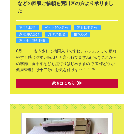
などの回収ご依頼を荒川区の方より承りまし
た！
不用品回収
ベッド解体処分
家具回収処分
家電回収処分
片付け整理
植木処分
石・土・砂利回収
6月・・・もう少しで梅雨入りですね。ムシムシして
疲れ
やすく感じやすい時期とも言われてますね(;^ω^)
これから
の季節、食中毒なども流行りはじめますので
皆様どうか
健康管理には十二分にお気を付けをッ！！
皆
続きはこちら