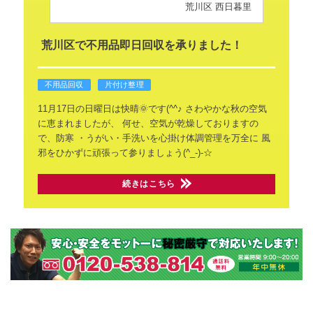
荒川区 西日暮里
荒川区で不用品即日回収を承りました！
不用品回収
片付け整理
11月17日の日曜日は快晴🌞です(^^♪
さわやかな秋の空気
に恵まれましたが、
何せ、空気が乾燥しておりますの
で、防寒
・うがい・手洗いを心掛け体調管理を万全に
風
邪をひかずに頑張って参りましょう(^_-)-☆
続きはこちら