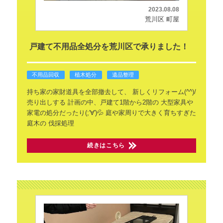
2023.08.08
荒川区 町屋
戸建て不用品全処分を荒川区で承りました！
不用品回収
植木処分
遺品整理
持ち家の家財道具を全部撤去して、
新しくリフォーム(^^)/
売り出しする
計画の中、戸建て1階から2階の
大型家具や
家電の処分だったり(;'∀')💦
庭や家周りで大きく育ちすぎた
庭木の
伐採処理
続きはこちら