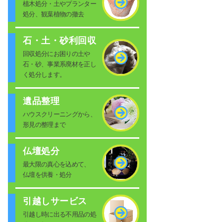
植木処分・土やプランター
処分、観葉植物の撤去
石・土・砂利回収
回収処分にお困りの土や
石・砂、事業系廃材を正し
く処分します。
遺品整理
ハウスクリーニングから、
形見の整理まで
仏壇処分
最大限の真心を込めて、
仏壇を供養・処分
引越しサービス
引越し時に出る不用品の処