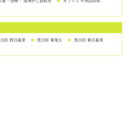
呂釜・浴槽・ 湯沸かし器処分
オフィス 不用品回収
川区 西日暮里
荒川区 東尾久
荒川区 東日暮里