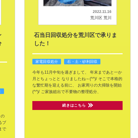
2022.11.16
荒川区 荒川
ン
石当日回収処分を荒川区で承りま
分
した！
家電回収処分
石・土・砂利回収
今年も11月中旬を過ぎまして、
年末まであと一か
月とちょっとと
なりましたね～(^^)/
そこで本格的
な繁忙期を迎える前に、
お家周りの大掃除を開始
体
(^^)/
ご家族総出で不要物の整理処分、
続きはこちら
スの
るブ
まで