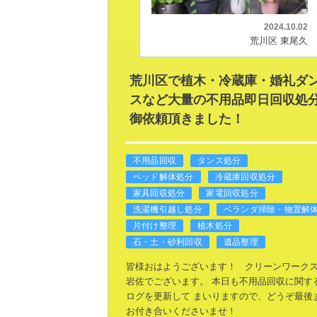
2024.10.02
荒川区 東尾久
荒川区で植木・冷蔵庫・婚礼ダ
スなど大量の不用品即日回収処
御依頼頂きました！
不用品回収
タンス処分
ベッド解体処分
冷蔵庫回収処分
家具回収処分
家電回収処分
洗濯機引越し処分
ベランダ掃除・物置解
片付け整理
植木処分
石・土・砂利回収
遺品整理
皆様おはようございます！
クリーンワーク
岩佐でございます。
本日も不用品回収に関す
ログを更新して
まいりますので、どうぞ最後
お付き合いくださいませ！