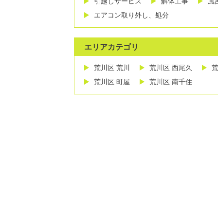
引越しサービス
解体工事
風
エアコン取り外し、処分
エリアカテゴリ
荒川区 荒川
荒川区 西尾久
荒
荒川区 町屋
荒川区 南千住