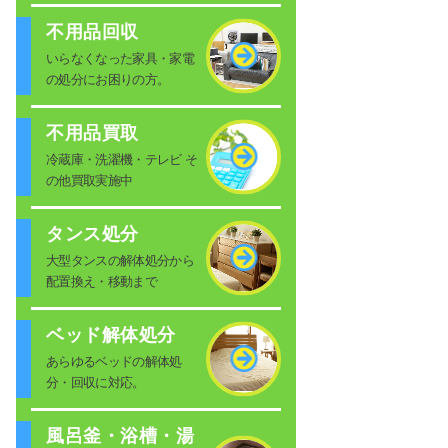
不用品回収
いらなくなった家具・家電
の処分にお困りの方。
不用品買取
冷蔵庫・洗濯機・テレビ そ
の他買取実施中
タンス処分
大型タンスの解体処分から
配置換え・移動まで
ベッド解体処分
あらゆるベッドの解体処
分・回収に対応。
風呂釜・浴槽・湯