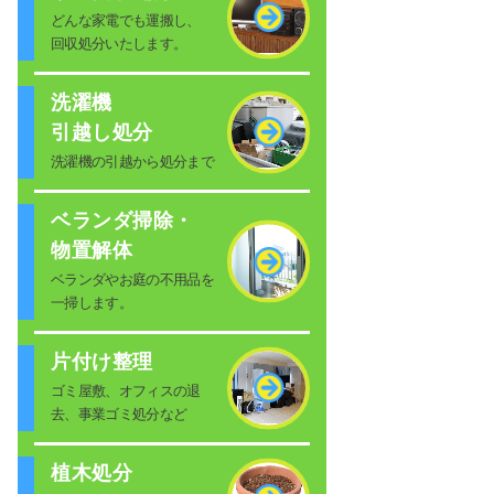
どんな家電でも運搬し、
回収処分いたします。
洗濯機
引越し処分
洗濯機の引越から処分まで
ベランダ掃除・
物置解体
ベランダやお庭の不用品を
一掃します。
片付け整理
ゴミ屋敷、オフィスの退
去、事業ゴミ処分など
植木処分