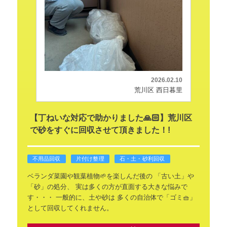
2026.02.10
荒川区 西日暮里
【丁ねいな対応で助かりました🙏🏻】荒川区
で砂をすぐに回収させて頂きました！!
不用品回収
片付け整理
石・土・砂利回収
ベランダ菜園や観葉植物🌱を楽しんだ後の
「古い土」や
「砂」の処分、
実は多くの方が直面する大きな悩みで
す・・・
一般的に、土や砂は
多くの自治体で「ゴミ🧺」
として回収してくれません。