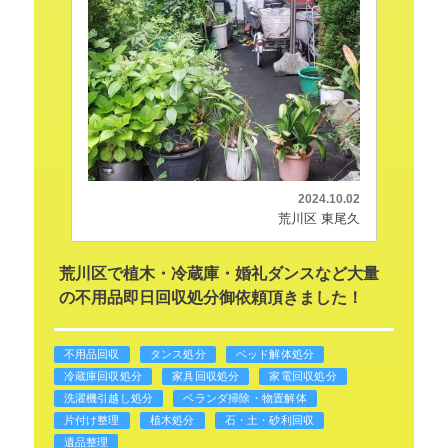
2024.10.02
荒川区 東尾久
荒川区で植木・冷蔵庫・婚礼ダンスなど大量
の不用品即日回収処分御依頼頂きました！
不用品回収
タンス処分
ベッド解体処分
冷蔵庫回収処分
家具回収処分
家電回収処分
洗濯機引越し処分
ベランダ掃除・物置解体
片付け整理
植木処分
石・土・砂利回収
遺品整理