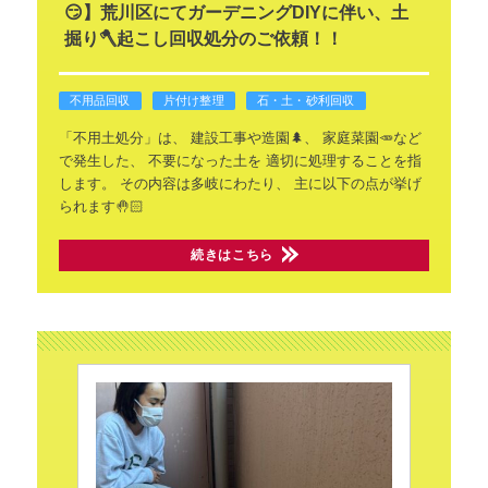
😏】荒川区にてガーデニングDIYに伴い、土
掘り🪓起こし回収処分のご依頼！！
不用品回収
片付け整理
石・土・砂利回収
「不用土処分」は、
建設工事や造園🌲、
家庭菜園🥕など
で発生した、
不要になった土を
適切に処理することを指
します。
その内容は多岐にわたり、
主に以下の点が挙げ
られます🤚🏻
続きはこちら