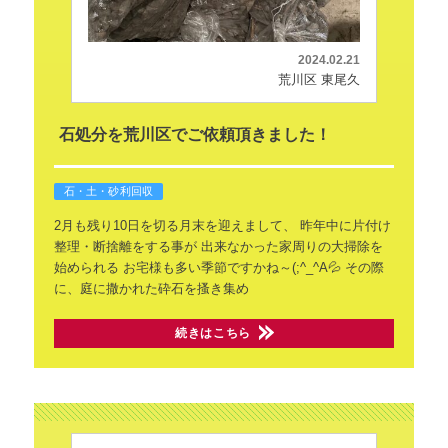
2024.02.21
荒川区 東尾久
石処分を荒川区でご依頼頂きました！
石・土・砂利回収
2月も残り10日を切る月末を迎えまして、
昨年中に片付け
整理・断捨離をする事が
出来なかった家周りの大掃除を
始められる
お宅様も多い季節ですかね～(;^_^A💦
その際
に、庭に撒かれた砕石を搔き集め
続きはこちら