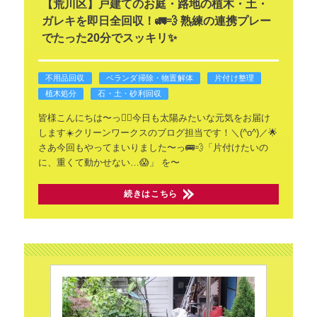
​【荒川区】戸建てのお庭・路地の植木・土・
ガレキを即日全回収！🚛💨 熟練の連携プレー
でたった20分でスッキリ✨
不用品回収
ベランダ掃除・物置解体
片付け整理
植木処分
石・土・砂利回収
​皆様こんにちは〜っ🙂‍↕️今日も太陽みたいな元気をお届け
します☀️クリーンワークスのブログ担当です！＼(^o^)／🌟​
さあ今回もやってまいりました〜っ🚌💨
​「片付けたいの
に、重くて動かせない…😱」
を〜
続きはこちら