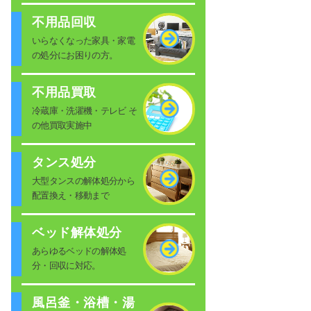
不用品回収
いらなくなった家具・家電
の処分にお困りの方。
不用品買取
冷蔵庫・洗濯機・テレビ そ
の他買取実施中
タンス処分
大型タンスの解体処分から
配置換え・移動まで
ベッド解体処分
あらゆるベッドの解体処
分・回収に対応。
風呂釜・浴槽・湯