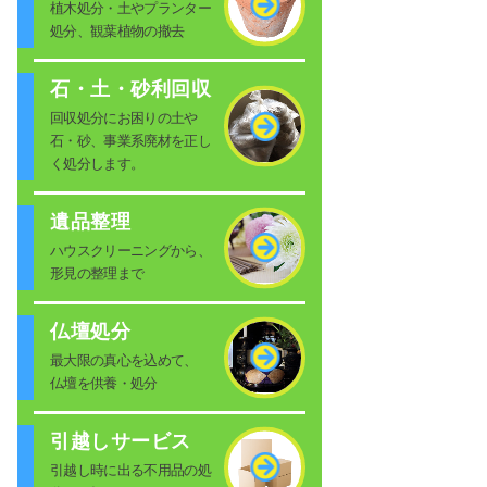
植木処分・土やプランター
処分、観葉植物の撤去
石・土・砂利回収
回収処分にお困りの土や
石・砂、事業系廃材を正し
く処分します。
遺品整理
ハウスクリーニングから、
形見の整理まで
仏壇処分
最大限の真心を込めて、
仏壇を供養・処分
引越しサービス
引越し時に出る不用品の処