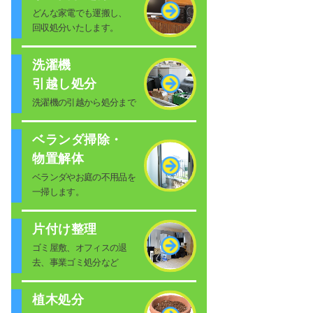
どんな家電でも運搬し、
回収処分いたします。
洗濯機
引越し処分
洗濯機の引越から処分まで
ベランダ掃除・
物置解体
ベランダやお庭の不用品を
一掃します。
片付け整理
ゴミ屋敷、オフィスの退
去、事業ゴミ処分など
植木処分