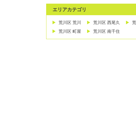
エリアカテゴリ
荒川区 荒川
荒川区 西尾久
荒
荒川区 町屋
荒川区 南千住