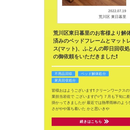
2022.07.19
荒川区 東日暮里
荒川区東日暮里のお客様より解
済みのベッドフレームとマット
ス(マット)、ふとんの即日回収
の御依頼をいただきました❗
不用品回収
ベッド解体処分
家具回収処分
皆様おはようございます❗
クリーンワークスの
業担当岩佐で
ございます(^○^)
７月も下旬に差
掛かってきましたが
最近では熱帯雨林のよう
さがやや落ち着いた
かと思いきや
続きはこちら