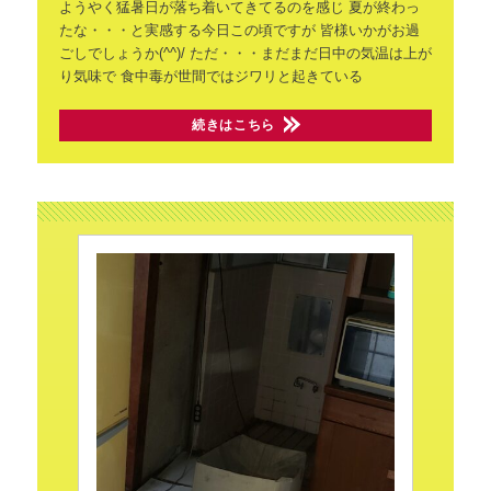
ようやく猛暑日が落ち着いてきてるのを感じ
夏が終わっ
たな・・・と実感する今日この頃ですが
皆様いかがお過
ごしでしょうか(^^)/
ただ・・・まだまだ日中の気温は上が
り気味で
食中毒が世間ではジワリと起きている
続きはこちら