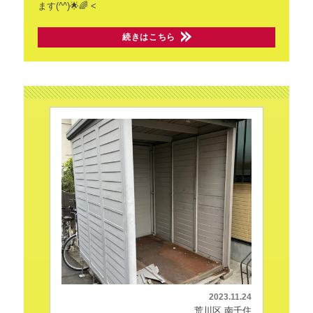
ます(^^)🌟🌈
<
続きはこちら
2023.11.24
荒川区 南千住