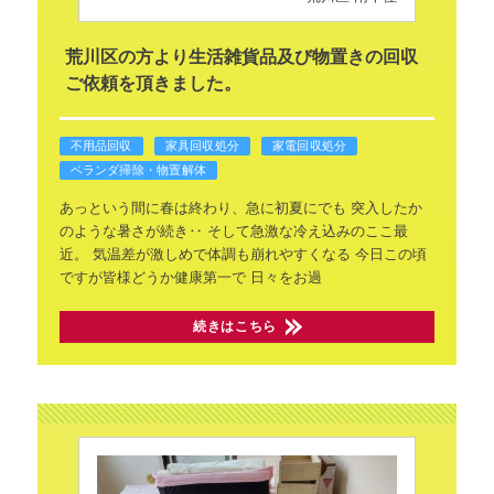
荒川区の方より生活雑貨品及び物置きの回収
ご依頼を頂きました。
不用品回収
家具回収処分
家電回収処分
ベランダ掃除・物置解体
あっという間に春は終わり、急に初夏にでも
突入したか
のような暑さが続き‥
そして急激な冷え込みのここ最
近。
気温差が激しめで体調も崩れやすくなる
今日この頃
ですが皆様どうか健康第一で
日々をお過
続きはこちら