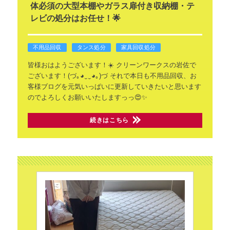
体必須の大型本棚やガラス扉付き収納棚・テ
レビの処分はお任せ！🌟
不用品回収
タンス処分
家具回収処分
皆様おはようございます！☀️
クリーンワークスの岩佐で
ございます！(⁠づ⁠｡⁠◕⁠‿⁠‿⁠◕⁠｡⁠)⁠づ
それで本日も不用品回収、お
客様ブログを元気いっぱいに更新していきたいと思います
のでよろしくお願いいたしますっっ😍✨
続きはこちら