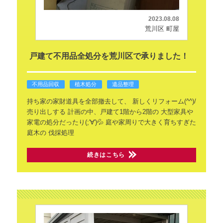
2023.08.08
荒川区 町屋
戸建て不用品全処分を荒川区で承りました！
不用品回収
植木処分
遺品整理
持ち家の家財道具を全部撤去して、
新しくリフォーム(^^)/
売り出しする
計画の中、戸建て1階から2階の
大型家具や
家電の処分だったり(;'∀')💦
庭や家周りで大きく育ちすぎた
庭木の
伐採処理
続きはこちら