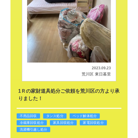
2023.09.23
荒川区 東日暮里
1Ｒの家財道具処分ご依頼を荒川区の方より承
りました！
不用品回収
タンス処分
ベッド解体処分
冷蔵庫回収処分
家具回収処分
家電回収処分
洗濯機引越し処分