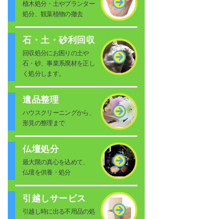
植木処分・土やプランター
処分、観葉植物の撤去
石・土・砂利回収
回収処分にお困りの土や
石・砂、事業系廃材を正し
く処分します。
遺品整理
ハウスクリーニングから、
形見の整理まで
仏壇処分
最大限の真心を込めて、
仏壇を供養・処分
引越しサービス
引越し時に出る不用品の処