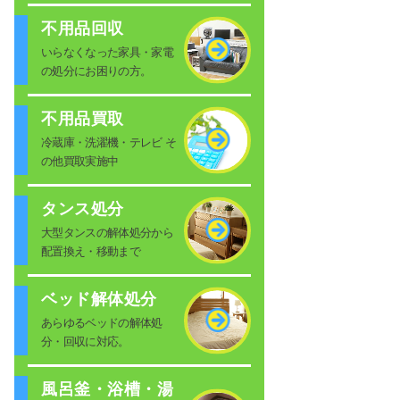
不用品回収
いらなくなった家具・家電
の処分にお困りの方。
不用品買取
冷蔵庫・洗濯機・テレビ そ
の他買取実施中
タンス処分
大型タンスの解体処分から
配置換え・移動まで
ベッド解体処分
あらゆるベッドの解体処
分・回収に対応。
風呂釜・浴槽・湯