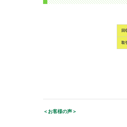
回
取
＜お客様の声＞