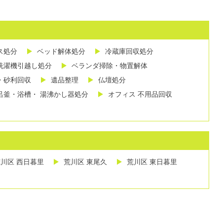
ス処分
ベッド解体処分
冷蔵庫回収処分
洗濯機引越し処分
ベランダ掃除・物置解体
・砂利回収
遺品整理
仏壇処分
呂釜・浴槽・ 湯沸かし器処分
オフィス 不用品回収
川区 西日暮里
荒川区 東尾久
荒川区 東日暮里