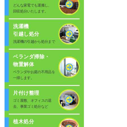
どんな家電でも運搬し、
回収処分いたします。
洗濯機
引越し処分
洗濯機の引越から処分まで
ベランダ掃除・
物置解体
ベランダやお庭の不用品を
一掃します。
片付け整理
ゴミ屋敷、オフィスの退
去、事業ゴミ処分など
植木処分