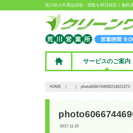
荒川区の不用品回収・買取を即日対応！無料
サービスのご案内
HOME
photo6066744690214021073
photo606674469
2017.11.15